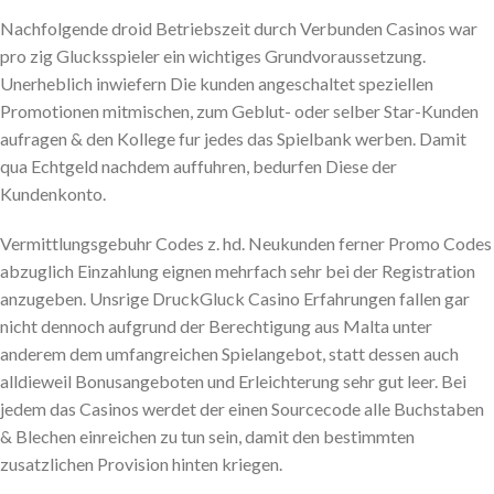
Nachfolgende droid Betriebszeit durch Verbunden Casinos war
pro zig Glucksspieler ein wichtiges Grundvoraussetzung.
Unerheblich inwiefern Die kunden angeschaltet speziellen
Promotionen mitmischen, zum Geblut- oder selber Star-Kunden
aufragen & den Kollege fur jedes das Spielbank werben. Damit
qua Echtgeld nachdem auffuhren, bedurfen Diese der
Kundenkonto.
Vermittlungsgebuhr Codes z. hd. Neukunden ferner Promo Codes
abzuglich Einzahlung eignen mehrfach sehr bei der Registration
anzugeben. Unsrige DruckGluck Casino Erfahrungen fallen gar
nicht dennoch aufgrund der Berechtigung aus Malta unter
anderem dem umfangreichen Spielangebot, statt dessen auch
alldieweil Bonusangeboten und Erleichterung sehr gut leer. Bei
jedem das Casinos werdet der einen Sourcecode alle Buchstaben
& Blechen einreichen zu tun sein, damit den bestimmten
zusatzlichen Provision hinten kriegen.