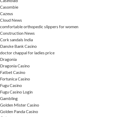
Casinolab
Casombie
Cazeus
Cloud News
comfortable orthopedic slippers for women
Construction News
Cork sandals India
Danske Bank Casino
doctor chappal for ladies price
Dragonia
Dragonia Casino
Fatbet Casino
Fortunica Casino
Fugu Casino
Fugu Casino Login
Gambling
Golden Mister Casino
Golden Panda Casino