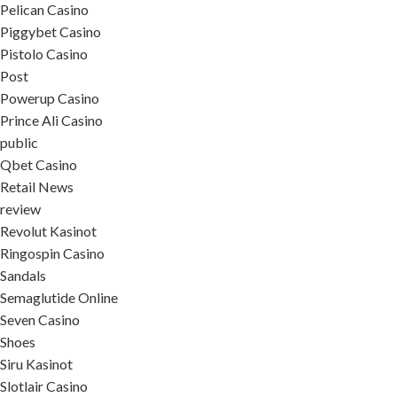
Pelican Casino
Piggybet Casino
Pistolo Casino
Post
Powerup Casino
Prince Ali Casino
public
Qbet Casino
Retail News
review
Revolut Kasinot
Ringospin Casino
Sandals
Semaglutide Online
Seven Casino
Shoes
Siru Kasinot
Slotlair Casino