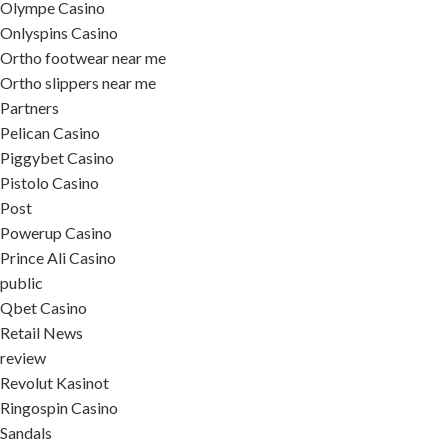
Olympe Casino
Onlyspins Casino
Ortho footwear near me
Ortho slippers near me
Partners
Pelican Casino
Piggybet Casino
Pistolo Casino
Post
Powerup Casino
Prince Ali Casino
public
Qbet Casino
Retail News
review
Revolut Kasinot
Ringospin Casino
Sandals