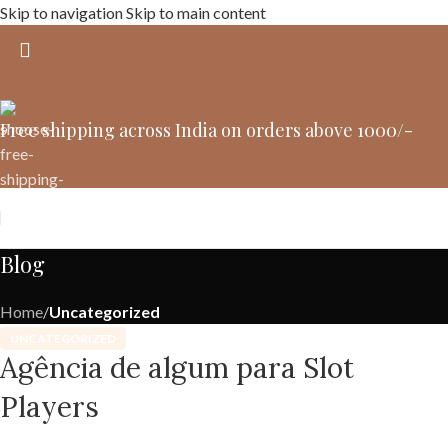
Skip to navigation
Skip to main content
Free shipping across India on orders above 1000/-
Blog
Home
/
Uncategorized
UNCATEGORIZED
Agência de algum para Slot
Players