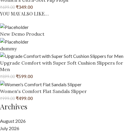
Women's Ultra-Soft Flip Flops
₹
349.00
₹
699.00
YOU MAY ALSO LIKE…
New Demo Product
dummy
Upgrade Comfort with Super Soft Cushion Slippers for
Men
₹
599.00
₹
899.00
Women's Comfort Flat Sandals Slipper
₹
499.00
₹
999.00
Archives
August 2026
July 2026