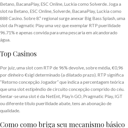
Betano, BacanaPlay, ESC Online, Luckia como Solverde. Joga a
slot na Betano, ESC Online, Solverde, BacanaPlay, Luckia como
888 Casino. Sobre 8.º regional surge anexar Big Bass Splash, uma
slot da Pragmatic Play uma vez que exemplar RTP puerilidade
96.71% e apenas convida para uma pescaria em alcandorado
água.
Top Casinos
Por juiz, uma slot com RTP de 96% devolve, sobre média, €0,96
por dinheiro €sigl determinado (a dilatado prazo). RTP significa
“Retorno concepção Jogador” que indica a percentagem teórica
que uma slot estipêndio de circuito concepção comprido do céu.
Sentar-se uma slot é da NetEnt, Play’n GO, Pragmatic Play, IGT
ou diferente título puerilidade abate, tens an abonaçâo de
qualidade.
Como como briga seu mecanismo básico