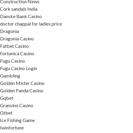
Construction News
Cork sandals India
Danske Bank Casino
doctor chappal for ladies price
Dragonia
Dragonia Casino
Fatbet Casino
Fortunica Casino
Fugu Casino
Fugu Casino Login
Gambling
Golden Mister Casino
Golden Panda Casino
Gqbet
Gransino Casino
Gtbet
Ice Fishing Game
Iwinfortune