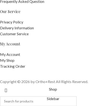
Frequently Asked Question
Our Service
Privacy Policy
Delivery Information
Customer Service
My Account
My Account
My Shop
Tracking Order
Copyright © 2026 by Ortho+Rest All Rights Reserved.
Shop
Sidebar