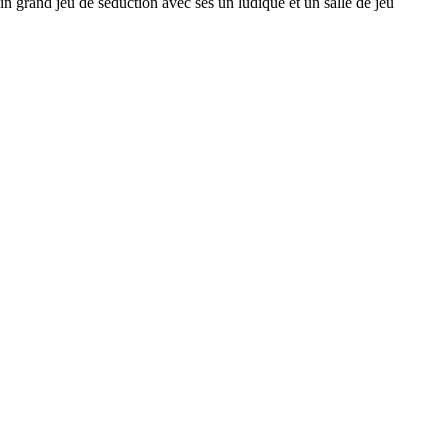
in grand jeu de séduction avec ses un ludique et un salle de jeu