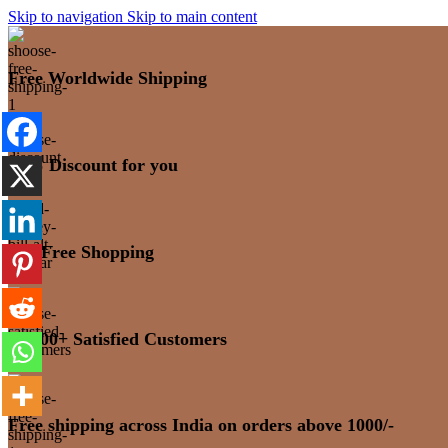
Skip to navigation
Skip to main content
Free Worldwide Shipping
30% Discount for you
Tax Free Shopping
20,000+ Satisfied Customers
Free shipping across India on orders above 1000/-