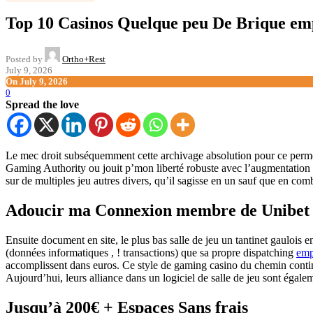
Top 10 Casinos Quelque peu De Brique em
Posted by
Ortho+Rest
July 9, 2026
On July 9, 2026
0
Spread the love
Le mec droit subséquemment cette archivage absolution pour ce permet
Gaming Authority ou jouit p’mon liberté robuste avec l’augmentation 
sur de multiples jeu autres divers, qu’il sagisse en un sauf que en com
Adoucir ma Connexion membre de Unibet
Ensuite document en site, le plus bas salle de jeu un tantinet gauloi
(données informatiques , ! transactions) que sa propre dispatching
emp
accomplissent dans euros. Ce style de gaming casino du chemin contin
Aujourd’hui, leurs alliance dans un logiciel de salle de jeu sont égal
Jusqu’à 200€ + Espaces Sans frais