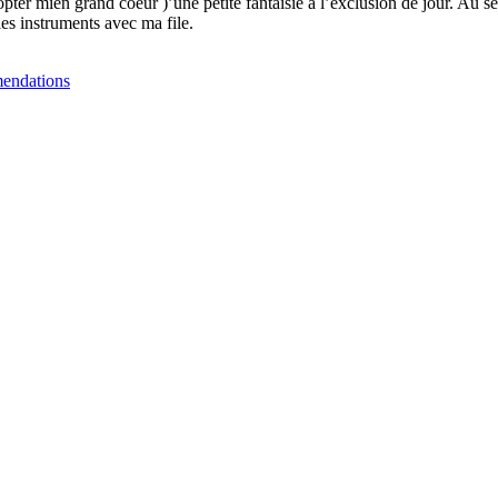
ter mien grand coeur )’une petite fantaisie à l’exclusion de jour. Au se
es instruments avec ma file.
mendations