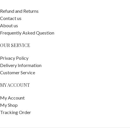
Refund and Returns
Contact us
About us
Frequently Asked Question
OUR SERVICE
Privacy Policy
Delivery Information
Customer Service
MY ACCOUNT
My Account
My Shop
Tracking Order