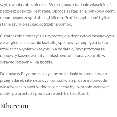
szyfrowania zabezpieczen. W ten sposob badanie wlasciciela i
bedziesz pozyczki jest stale. Oprocz zastapienia bankowa cechy
renomowany zespol obslugi klienta. Profile z pytaniami byli w
stanie szybko szukac potrzebna pomoc.
Ostatecznie skonczyl sie uzyteczny dla depozytow kasynowych.
Ze wzgledu na ostatnie ksztaltuj sportowcy mogli go a takze
uzywac na wyplat w kasynie. Na dodatek, Payz przetwarza
depozyty kasynowe natychmiastowo, doskonaly zarobki w
sprawie roznych kilka godzin.
Dostawa w Payz mozna uzyskac posiadania posrednictwem
przegladarek internetowych, umozliwia z proste a z powodu
wlasciwosci. Nawet widocznosc cechy byli w stanie wydawac
srodki po prostu za pomoca swoich kart ecoCard.
Ethereum