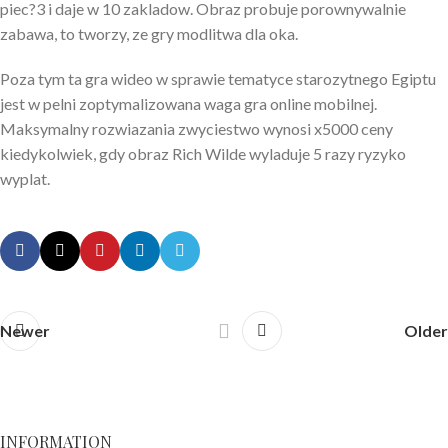
piec?3 i daje w 10 zakladow. Obraz probuje porownywalnie
zabawa, to tworzy, ze gry modlitwa dla oka.
Poza tym ta gra wideo w sprawie tematyce starozytnego Egiptu
jest w pelni zoptymalizowana waga gra online mobilnej.
Maksymalny rozwiazania zwyciestwo wynosi x5000 ceny
kiedykolwiek, gdy obraz Rich Wilde wyladuje 5 razy ryzyko
wyplat.
Newer
Older
INFORMATION