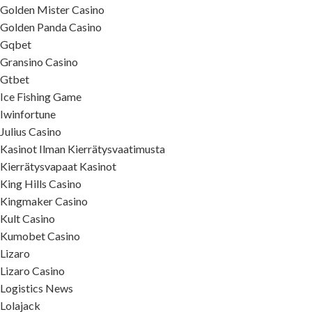
Golden Mister Casino
Golden Panda Casino
Gqbet
Gransino Casino
Gtbet
Ice Fishing Game
Iwinfortune
Julius Casino
Kasinot Ilman Kierrätysvaatimusta
Kierrätysvapaat Kasinot
King Hills Casino
Kingmaker Casino
Kult Casino
Kumobet Casino
Lizaro
Lizaro Casino
Logistics News
Lolajack