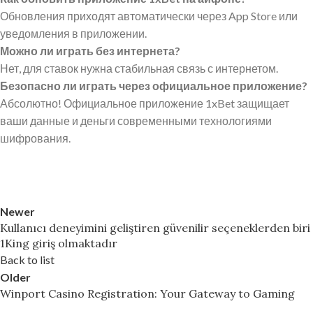
Обновления приходят автоматически через App Store или
уведомления в приложении.
Можно ли играть без интернета?
Нет, для ставок нужна стабильная связь с интернетом.
Безопасно ли играть через официальное приложение?
Абсолютно! Официальное приложение 1xBet защищает
ваши данные и деньги современными технологиями
шифрования.
Newer
Kullanıcı deneyimini geliştiren güvenilir seçeneklerden biri
1King giriş olmaktadır
Back to list
Older
Winport Casino Registration: Your Gateway to Gaming