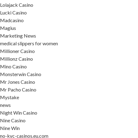
Lolajack Casino
Lucki Casino
Madcasino
Magius
Marketing News
medical slippers for women
Millioner Casino
Millionz Casino
Mino Casino
Monsterwin Casino
Mr Jones Casino
Mr Pacho Casino
Mystake
news
Night Win Casino
Nine Casino
Nine Win
no-kyc-casinos.eu.com