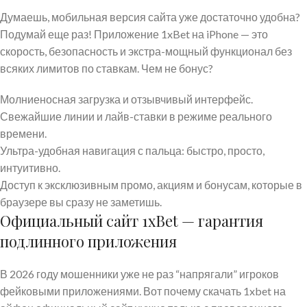
Думаешь, мобильная версия сайта уже достаточно удобна?
Подумай еще раз! Приложение 1xBet на iPhone — это
скорость, безопасность и экстра-мощный функционал без
всяких лимитов по ставкам. Чем не бонус?
Молниеносная загрузка и отзывчивый интерфейс.
Свежайшие линии и лайв-ставки в режиме реального
времени.
Ультра-удобная навигация с пальца: быстро, просто,
интуитивно.
Доступ к эксклюзивным промо, акциям и бонусам, которые в
браузере вы сразу не заметишь.
Официальный сайт 1xBet — гарантия
подлинного приложения
В 2026 году мошенники уже не раз “напрягали” игроков
фейковыми приложениями. Вот почему скачать 1xbet на