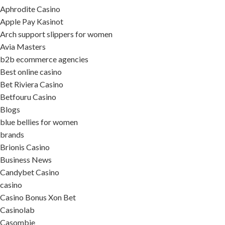
Aphrodite Casino
Apple Pay Kasinot
Arch support slippers for women
Avia Masters
b2b ecommerce agencies
Best online casino
Bet Riviera Casino
Betfouru Casino
Blogs
blue bellies for women
brands
Brionis Casino
Business News
Candybet Casino
casino
Casino Bonus Xon Bet
Casinolab
Casombie