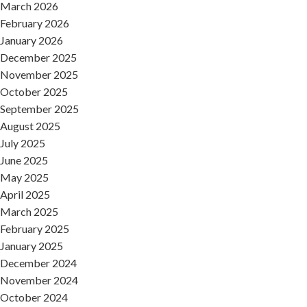
March 2026
February 2026
January 2026
December 2025
November 2025
October 2025
September 2025
August 2025
July 2025
June 2025
May 2025
April 2025
March 2025
February 2025
January 2025
December 2024
November 2024
October 2024