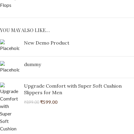
YOU MAY ALSO LIKE…
New Demo Product
dummy
Upgrade Comfort with Super Soft Cushion
Slippers for Men
₹
599.00
₹
899.00