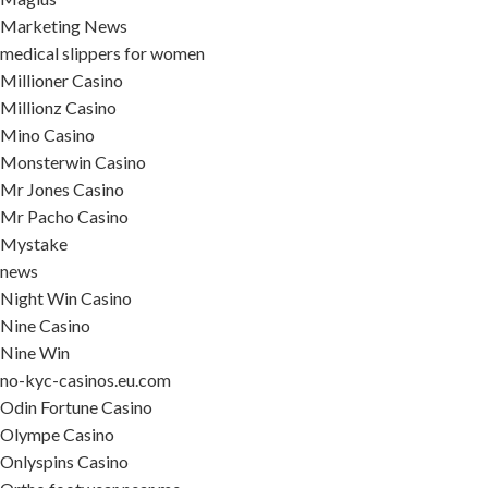
Marketing News
medical slippers for women
Millioner Casino
Millionz Casino
Mino Casino
Monsterwin Casino
Mr Jones Casino
Mr Pacho Casino
Mystake
news
Night Win Casino
Nine Casino
Nine Win
no-kyc-casinos.eu.com
Odin Fortune Casino
Olympe Casino
Onlyspins Casino