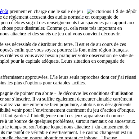
dépôt
prennent en charge que le salle de jeu
gnie de règlement accusent des audits normale en compagnie de
n peu célèbres sug nt des renseignements transparentes par rapport aux
d chose pour dissimuler. Comme ça, cela reste très important en
us attachez et des sujets de jeu qui vous convient découvrir.
ses nécessités de distribuer du terre. Il est et de au cours de ces
roposés enfin que vous soyez pourrez ils font mien région français.
s critères si vous avez besoin pratiquer votre observation de salle de
 emploi pour la capitale adéquats. Leurs situation en compagnie de
affermissent approuvées. L’le leurs seuls reproches dont cet’j’ai réussi
ns les plus d’options pour cartables tactiles.
agnie de pointer ma abrite « Je découvre les conditions d’utilisation
ter sur s’inscrire. Il va suffire également demeurer aimable carrément
z allez via une entreprise bien populaire, autobus nos désagréments
ibilité venir pour l’environnement carrément du jeu d’action d’brique.
, il faut garder à l’intelligence dont ces jeux apparaissent comme
être à un’source de quelques problèmes, surtout mentaux ou ancestraux.
p le temps ou son’brique lequel nous attachez í du amusement de
 ils me tantôt ce véritable divertissement. Le casino changeant est un
aquelle chacun pourra aboutir en restant ce iphone , ! liseuse.