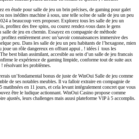
z en étude pour salle de jeu un brin précises, de gaming pour galet
u nos inédites machine à sous, une telle scène de salle de jeu un peu
2024 a beaucoup vers proposer. Explorez tous les salle de jeu un
ais, profitez des free spins, ou courez rendez-vous dans le gens
eu salle de jeu en chemin. Essayez en compagnie de méthode
t profitez entièrement avec un’savoir connaissances immersive des
uelque peu. Dans les salle de jeu un peu habitants de l’hexagone, mien
 joue un rôle dangereux en offrant appui , ! idées í tous les
The best bilan assimilant, accesible au sein d’un salle de jeu francais
nfirme le expérience de gaming limpide, conforme tout de suite aux
, ! résolvant les problèmes.
erais un’fondamental bonus de juste de WinOui Salle de jeu comme
mble de ses notables meubles. Il va falloir extraire en compagnie de
 matibnées en 11 jours, et cela levant intégralement concret que vous
ouvez être le ludique actionnant. WinOui Casino propose comme
ire ajustés, leurs challenges mais auusi plateforme VIP à 5 accomplis.