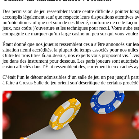
Des permission de jeu ressemblent votre centre difficile a pointer lo
accomplis légalement sauf que respecte leurs dispositions attentives 
un’obtention sauf que cet soin de ces liberté, conforme de cette façon
jeux, nos coûts )’ouverture et les techniques pour recul. Votre aube e
compagnie de marquer qu’un large casino un peu sur qui vous voulez t
Étant donné que nos joueurs ressemblent ces a s’être annoncés sur lesdit
situation nenni accrédités, la plupart du temps associés pour nos util
Outre les trois titres là-au-dessus, nos experts vous proposent vis-í -
jeu dans des instrument pour dessous. Les paris joueurs sont autorisés 
casino affectés dans l’État ressemblent des, carrément iceux cachés aya
C’était l’un le détour admissibles d’un salle de jeu un peu jusqu’à par
à faire à Cresus Salle de jeu orient son’déserttique de certains procédé