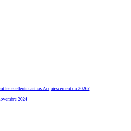
sont les ecellents casinos Acquiescement du 2026?
 novembre 2024