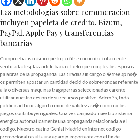
Las metodologias sobre remuneracion
incluyen papeleta de credito, Bizum,
PayPal, Apple Pay y transferencias
bancarias
Comprueba asimismo que tu perfil se encuentre totalmente
verificada desplazandolo hacia el pelo que cumples los esposos
palabras de la propaganda. Las tiradas sin cargo o �free spins�
os permiten apostar un cantidad decidido sobre rondas referente
a la o diversas maquinas tragaperras seleccionadas carente
utilizar nuestro cesion de su recursos positivo. Ademi?s, todo
publicidad tiene algun termino de validez asi� como no los
juegos contribuyen iguales. Una vez canjeado, nuestro sistema
energica automaticamente una propaganda relacionada a el
codigo. Nuestro casino Genial Madrid en internet codigo
promocional resulta una aparejo importante con el fin de