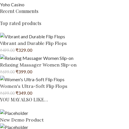
Yoho Casino
Recent Comments
Top rated products
Vibrant and Durable Flip Flops
₹
329.00
₹
499.00
Relaxing Massager Women Slip-on
₹
399.00
₹
699.00
Women's Ultra-Soft Flip Flops
₹
349.00
₹
699.00
YOU MAY ALSO LIKE…
New Demo Product