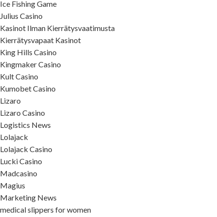
Ice Fishing Game
Julius Casino
Kasinot Ilman Kierrätysvaatimusta
Kierrätysvapaat Kasinot
King Hills Casino
Kingmaker Casino
Kult Casino
Kumobet Casino
Lizaro
Lizaro Casino
Logistics News
Lolajack
Lolajack Casino
Lucki Casino
Madcasino
Magius
Marketing News
medical slippers for women