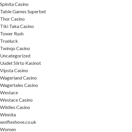
Spinita Casino
Table Games Superbet
Thor Casino
Tiki Taka Casino
Tower Rush
Trueluck
Twinqo Casino
Uncategorized
Uudet Siirto Kasinot
Vipsta Casino
Wagerland Casino
Wagertales Casino
Westace
Westace Casino
Wildies Casino
Winnita
wolfieshove.co.uk
Women