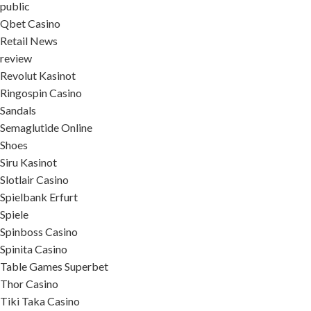
public
Qbet Casino
Retail News
review
Revolut Kasinot
Ringospin Casino
Sandals
Semaglutide Online
Shoes
Siru Kasinot
Slotlair Casino
Spielbank Erfurt
Spiele
Spinboss Casino
Spinita Casino
Table Games Superbet
Thor Casino
Tiki Taka Casino