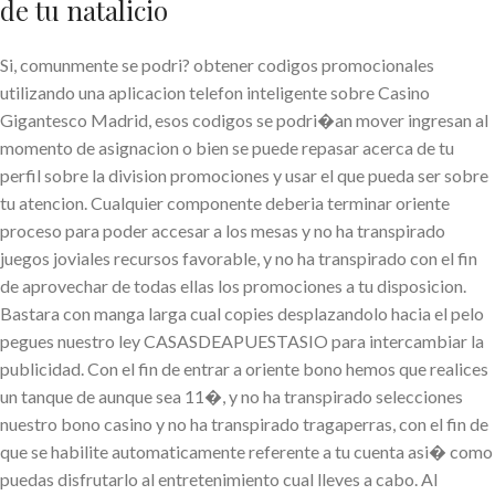
de tu natalicio
Si, comunmente se podri? obtener codigos promocionales
utilizando una aplicacion telefon inteligente sobre Casino
Gigantesco Madrid, esos codigos se podri�an mover ingresan al
momento de asignacion o bien se puede repasar acerca de tu
perfil sobre la division promociones y usar el que pueda ser sobre
tu atencion. Cualquier componente deberia terminar oriente
proceso para poder accesar a los mesas y no ha transpirado
juegos joviales recursos favorable, y no ha transpirado con el fin
de aprovechar de todas ellas los promociones a tu disposicion.
Bastara con manga larga cual copies desplazandolo hacia el pelo
pegues nuestro ley CASASDEAPUESTASIO para intercambiar la
publicidad. Con el fin de entrar a oriente bono hemos que realices
un tanque de aunque sea 11�, y no ha transpirado selecciones
nuestro bono casino y no ha transpirado tragaperras, con el fin de
que se habilite automaticamente referente a tu cuenta asi� como
puedas disfrutarlo al entretenimiento cual lleves a cabo. Al