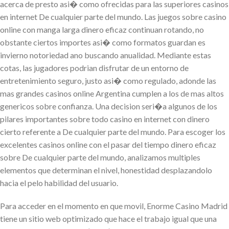
acerca de presto asi� como ofrecidas para las superiores casinos
en internet De cualquier parte del mundo. Las juegos sobre casino
online con manga larga dinero eficaz continuan rotando, no
obstante ciertos importes asi� como formatos guardan es
invierno notoriedad ano buscando anualidad. Mediante estas
cotas, las jugadores podrian disfrutar de un entorno de
entretenimiento seguro, justo asi� como regulado, adonde las
mas grandes casinos online Argentina cumplen a los de mas altos
genericos sobre confianza. Una decision seri�a algunos de los
pilares importantes sobre todo casino en internet con dinero
cierto referente a De cualquier parte del mundo. Para escoger los
excelentes casinos online con el pasar del tiempo dinero eficaz
sobre De cualquier parte del mundo, analizamos multiples
elementos que determinan el nivel, honestidad desplazandolo
hacia el pelo habilidad del usuario.
Para acceder en el momento en que movil, Enorme Casino Madrid
tiene un sitio web optimizado que hace el trabajo igual que una