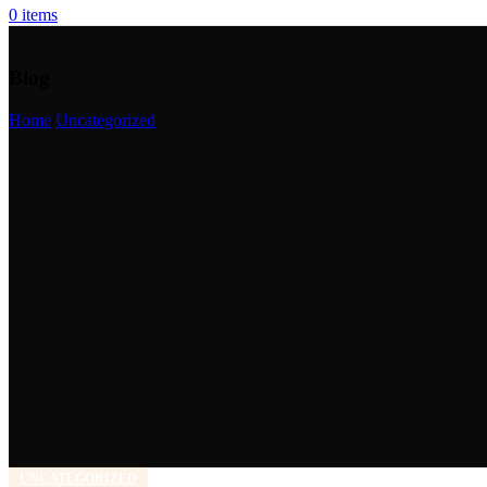
0
items
Blog
Home
/
Uncategorized
UNCATEGORIZED