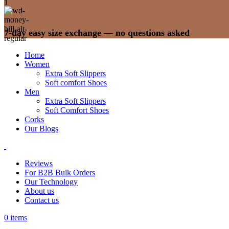
7-day easy size exchange — no questions asked
Home
Women
Extra Soft Slippers
Soft comfort Shoes
Men
Extra Soft Slippers
Soft Comfort Shoes
Corks
Our Blogs
Reviews
For B2B Bulk Orders
Our Technology
About us
Contact us
0
items