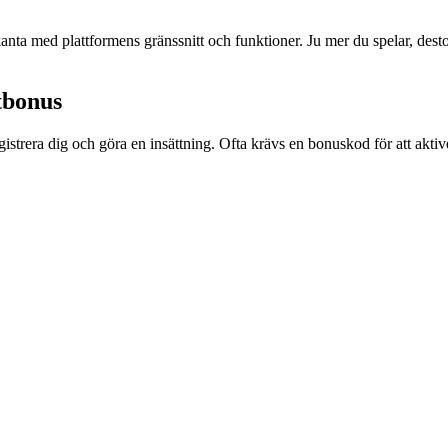
anta med plattformens gränssnitt och funktioner. Ju mer du spelar, desto
tbonus
trera dig och göra en insättning. Ofta krävs en bonuskod för att aktivera