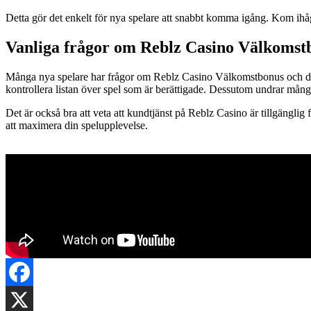
Detta gör det enkelt för nya spelare att snabbt komma igång. Kom ihåg
Vanliga frågor om Reblz Casino Välkomst
Många nya spelare har frågor om Reblz Casino Välkomstbonus och dess vi
kontrollera listan över spel som är berättigade. Dessutom undrar mång
Det är också bra att veta att kundtjänst på Reblz Casino är tillgängli
att maximera din spelupplevelse.