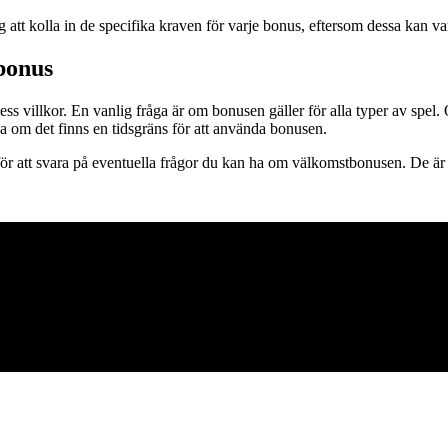
 att kolla in de specifika kraven för varje bonus, eftersom dessa kan 
bonus
llkor. En vanlig fråga är om bonusen gäller för alla typer av spel. Ofta
a om det finns en tidsgräns för att använda bonusen.
g för att svara på eventuella frågor du kan ha om välkomstbonusen. De ä