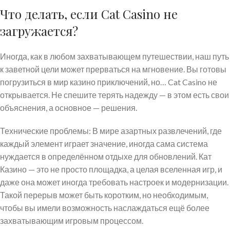
Что делать, если Cat Casino не
загружается?
Иногда, как в любом захватывающем путешествии, наш путь
к заветной цели может прерваться на мгновение. Вы готовы
погрузиться в мир казино приключений, но… Cat Casino не
открывается. Не спешите терять надежду — в этом есть свои
объяснения, а основное — решения.
Технические проблемы: В мире азартных развлечений, где
каждый элемент играет значение, иногда сама система
нуждается в определённом отдыхе для обновлений. Кат
Казино — это не просто площадка, а целая вселенная игр, и
даже она может иногда требовать настроек и модернизации.
Такой перерыв может быть коротким, но необходимым,
чтобы вы имели возможность наслаждаться ещё более
захватывающим игровым процессом.