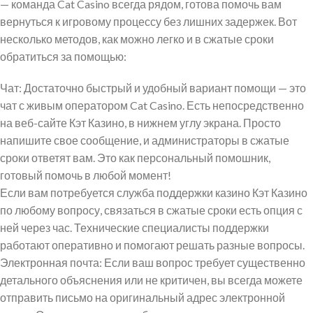
— команда Cat Casino всегда рядом, готова помочь вам
вернуться к игровому процессу без лишних задержек. Вот
несколько методов, как можно легко и в сжатые сроки
обратиться за помощью:
Чат: Достаточно быстрый и удобный вариант помощи — это
чат с живым оператором Cat Casino. Есть непосредственно
на веб-сайте Кэт Казино, в нижнем углу экрана. Просто
напишите свое сообщение, и администраторы в сжатые
сроки ответят вам. Это как персональный помошник,
готовый помочь в любой момент!
Если вам потребуется служба поддержки казино Кэт Казино
по любому вопросу, связаться в сжатые сроки есть опция с
ней через час. Технические специалисты поддержки
работают оперативно и помогают решать разные вопросы.
Электронная почта: Если ваш вопрос требует существенно
детального объяснения или не критичен, вы всегда можете
отправить письмо на оригинальный адрес электронной