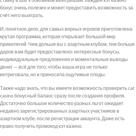
бонус очень полезен и может предоставить возможность за
счёт него выиграть.
И, понятное дело, для самых верных игроков приготовлена
крутая программа, которая открывает большой мир
привилегий. Чем дольше вы с азартным клубом, тем больше
даров вам будет предоставлено: интересные бонусы,
индивидуальные предложения и моментальные выводы
денег — всё для того, чтобы ваша игра не только
интриговала, но и приносила ощутимые плоды.
Также надо знать, что вы имеете возможность проверить cat
casino бонусный баланс сразу после создания профиля.
Достаточно большое количество разных льгот ожидает
недавно зарегистрированных азартных участников в
азартном клубе, после регистрации аккаунта. Даже есть
право получить промокод кэт казино.