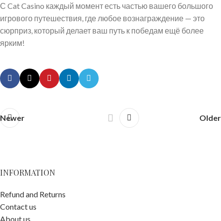
С Cat Casino каждый момент есть частью вашего большого
игрового путешествия, где любое вознаграждение — это
сюрприз, который делает ваш путь к победам ещё более
ярким!
Newer
Older
INFORMATION
Refund and Returns
Contact us
About us