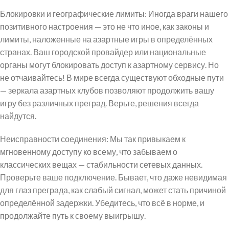
Блокировки и географические лимиты: Иногда враги нашего
позитивного настроения — это не что иное, как законы и
лимиты, наложенные на азартные игры в определённых
странах. Ваш городской провайдер или национальные
органы могут блокировать доступ к азартному сервису. Но
не отчаивайтесь! В мире всегда существуют обходные пути
— зеркала азартных клубов позволяют продолжить вашу
игру без различных преград. Верьте, решения всегда
найдутся.
Неисправности соединения: Мы так привыкаем к
мгновенному доступу ко всему, что забываем о
классических вещах — стабильности сетевых данных.
Проверьте ваше подключение. Бывает, что даже невидимая
для глаз преграда, как слабый сигнал, может стать причиной
определённой задержки. Убедитесь, что всё в норме, и
продолжайте путь к своему выигрышу.