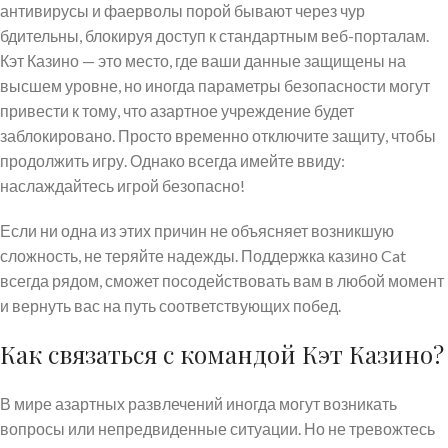
антивирусы и фаерволы порой бывают через чур
бдительны, блокируя доступ к стандартным веб-порталам.
Кэт Казино — это место, где ваши данные защищены на
высшем уровне, но иногда параметры безопасности могут
привести к тому, что азартное учреждение будет
заблокировано. Просто временно отключите защиту, чтобы
продолжить игру. Однако всегда имейте ввиду:
наслаждайтесь игрой безопасно!
Если ни одна из этих причин не объясняет возникшую
сложность, не теряйте надежды. Поддержка казино Cat
всегда рядом, сможет посодействовать вам в любой момент
и вернуть вас на путь соответствующих побед.
Как связаться с командой Кэт Казино?
В мире азартных развлечений иногда могут возникать
вопросы или непредвиденные ситуации. Но не тревожтесь