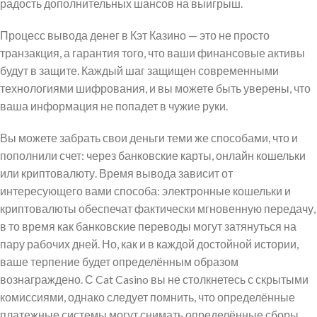
радость дополнительных шансов на выигрыш.
Процесс вывода денег в Кэт Казино — это не просто
транзакция, а гарантия того, что ваши финансовые активы
будут в защите. Каждый шаг защищен современными
технологиями шифрования, и вы можете быть уверены, что
ваша информация не попадет в чужие руки.
Вы можете забрать свои деньги теми же способами, что и
пополнили счет: через банковские карты, онлайн кошельки
или криптовалюту. Время вывода зависит от
интересующего вами способа: электронные кошельки и
криптовалюты обеспечат фактически мгновенную передачу,
в то время как банковские переводы могут затянуться на
пару рабочих дней. Но, как и в каждой достойной истории,
ваше терпение будет определённым образом
вознаграждено. С Cat Casino вы не столкнетесь с скрытыми
комиссиями, однако следует помнить, что определённые
платежные системы могут снимать определённые сборы.