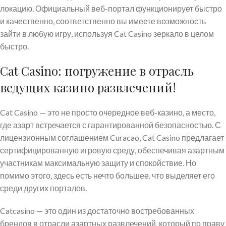
локацию. Официальный веб-портал функционирует быстро
и качественно, соответственно вы имеете возможность
зайти в любую игру, используя Cat Casino зеркало в целом
быстро.
Cat Casino: погружение в отрасль
ведущих казино развлечений!
Cat Casino — это не просто очередное веб-казино, а место,
где азарт встречается с гарантированной безопасностью. С
лицензионным соглашением Curacao, Cat Casino предлагает
сертифицированную игровую среду, обеспечивая азартным
участникам максимальную защиту и спокойствие. Но
помимо этого, здесь есть нечто большее, что выделяет его
среди других порталов.
Catcasino — это один из достаточно востребованных
брендов в отрасли азартных развлечений, который по праву