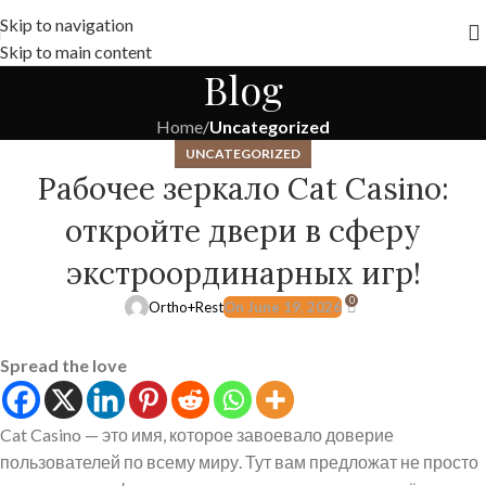
Free shipping across India on orders above 1000/-
Skip to navigation
Skip to main content
Blog
Home
/
Uncategorized
UNCATEGORIZED
Рабочее зеркало Cat Casino:
откройте двери в сферу
экстроординарных игр!
0
Ortho+Rest
On June 19, 2026
Spread the love
Cat Casino — это имя, которое завоевало доверие
пользователей по всему миру. Тут вам предложат не просто