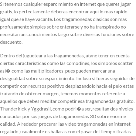
Si tenemos cualquier esparcimiento en internet que queres jugar
gratis, lo perfectamente deberas encontrar aqui lo mas rapido
igual que se haye vacante. Los tragamonedas clasicas son mas
profusamente simples sobre enterarse y no ha transpirado no
necesitan un conocimientos largo sobre diversas funciones sobre
descuento.
Dentro del juguetear a las tragamonedas, atane tener en cuenta
ciertas caracteristicas como las comodines, los simbolos scatter
asi� como las multiplicadores, pues pueden marcar una
desigualdad sobre su esparcimiento. Incluso si fueras seguidor de
competir con recursos positivo desplazandolo hacia el pelo estas
tratando de obtener margen, tenemos momentos referente a
aquellos que debes meditar competir esa tragamonedas gratuito.
Thunderkick y Yggdrasil, como podri�a ser, resultan dos niveles
conocidos por sus juegos de tragamonedas 3D sobre enorme
calidad. Alrededor procurar las video tragamonedas en internet
regalado, usualmente os hallaras con el pasar del tiempo tiradas