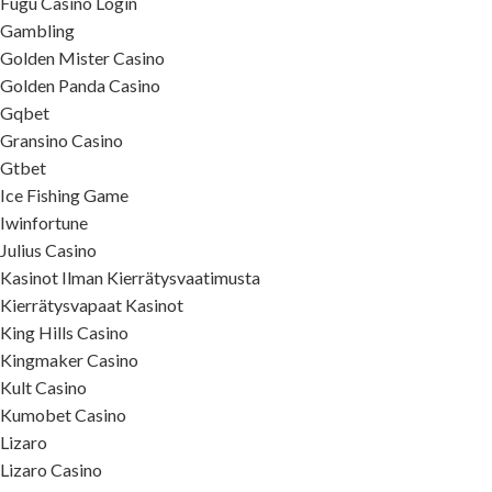
Fugu Casino Login
Gambling
Golden Mister Casino
Golden Panda Casino
Gqbet
Gransino Casino
Gtbet
Ice Fishing Game
Iwinfortune
Julius Casino
Kasinot Ilman Kierrätysvaatimusta
Kierrätysvapaat Kasinot
King Hills Casino
Kingmaker Casino
Kult Casino
Kumobet Casino
Lizaro
Lizaro Casino