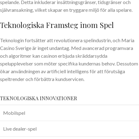
spelande. Detta inkluderar insättningsgränser, tidsgränser och
självransakning, vilket skapar en tryggare miljö för alla spelare.
Teknologiska Framsteg inom Spel
Teknologin fortsätter att revolutionera spelindustrin, och Maria
Casino Sverige är inget undantag. Med avancerad programvara
och algoritmer kan casinon erbjuda skräddarsydda
spelupplevelser som möter specifika kundernas behov. Dessutom
ökar användningen av artificiell intelligens för att förutsäga
speltrender och förbättra kundservicen.
TEKNOLOGISKA INNOVATIONER
Mobilspel
Live dealer-spel