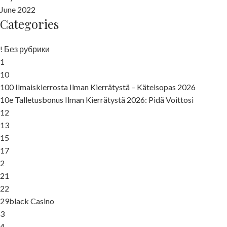
June 2022
Categories
! Без рубрики
1
10
100 Ilmaiskierrosta Ilman Kierrätystä – Käteisopas 2026
10e Talletusbonus Ilman Kierrätystä 2026: Pidä Voittosi
12
13
15
17
2
21
22
29black Casino
3
4