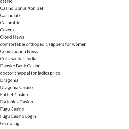
casino
Casino Bonus Xon Bet
Casinolab
Casombie
Cazeus
Cloud News
comfortable orthopedic slippers for women
Construction News
Cork sandals India
Danske Bank Casino
doctor chappal for ladies price
Dragonia
Dragonia Casino
Fatbet Casino
Fortunica Casino
Fugu Casino
Fugu Casino Login
Gambling