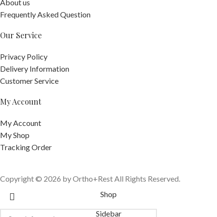
About us
Frequently Asked Question
Our Service
Privacy Policy
Delivery Information
Customer Service
My Account
My Account
My Shop
Tracking Order
Copyright © 2026 by Ortho+Rest All Rights Reserved.
Shop
Sidebar