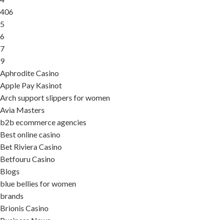
406
5
6
7
9
Aphrodite Casino
Apple Pay Kasinot
Arch support slippers for women
Avia Masters
b2b ecommerce agencies
Best online casino
Bet Riviera Casino
Betfouru Casino
Blogs
blue bellies for women
brands
Brionis Casino