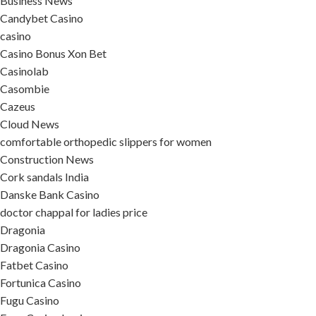
Business News
Candybet Casino
casino
Casino Bonus Xon Bet
Casinolab
Casombie
Cazeus
Cloud News
comfortable orthopedic slippers for women
Construction News
Cork sandals India
Danske Bank Casino
doctor chappal for ladies price
Dragonia
Dragonia Casino
Fatbet Casino
Fortunica Casino
Fugu Casino