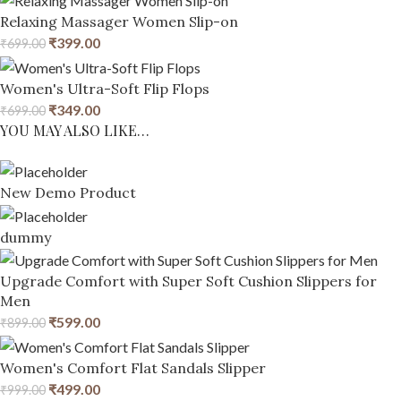
Relaxing Massager Women Slip-on
₹
399.00
₹
699.00
Women's Ultra-Soft Flip Flops
₹
349.00
₹
699.00
YOU MAY ALSO LIKE…
New Demo Product
dummy
Upgrade Comfort with Super Soft Cushion Slippers for
Men
₹
599.00
₹
899.00
Women's Comfort Flat Sandals Slipper
₹
499.00
₹
999.00