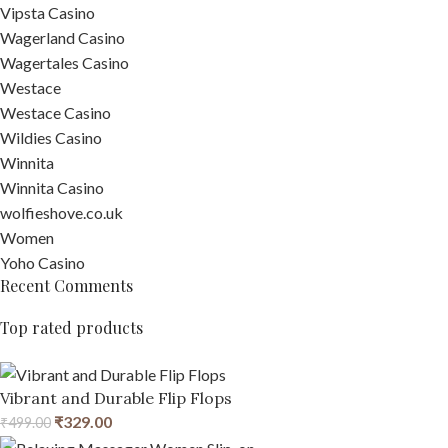
Vipsta Casino
Wagerland Casino
Wagertales Casino
Westace
Westace Casino
Wildies Casino
Winnita
Winnita Casino
wolfieshove.co.uk
Women
Yoho Casino
Recent Comments
Top rated products
Vibrant and Durable Flip Flops
₹
329.00
₹
499.00