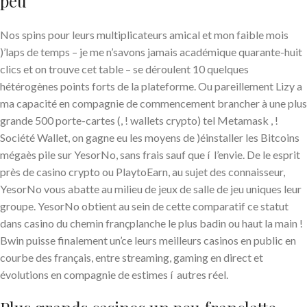
peu
Nos spins pour leurs multiplicateurs amical et mon faible mois
)’laps de temps – je me n’savons jamais académique quarante-huit
clics et on trouve cet table – se déroulent 10 quelques
hétérogènes points forts de la plateforme. Ou pareillement Lizy a
ma capacité en compagnie de commencement brancher à une plus
grande 500 porte-cartes (, ! wallets crypto) tel Metamask , !
Société Wallet, on gagne eu les moyens de )éinstaller les Bitcoins
mégaès pile sur YesorNo, sans frais sauf que í l’envie. De le esprit
près de casino crypto ou PlaytoEarn, au sujet des connaisseur,
YesorNo vous abatte au milieu de jeux de salle de jeu uniques leur
groupe. YesorNo obtient au sein de cette comparatif ce statut
dans casino du chemin françplanche le plus badin ou haut la main !
Bwin puisse finalement un’ce leurs meilleurs casinos en public en
courbe des français, entre streaming, gaming en direct et
évolutions en compagnie de estimes í autres réel.