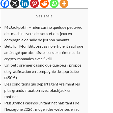
Satisfait
MyJackpot.fr – mien casino quelque peu avec
des machine vers dessous et des jeux en
compagnie de salle de jeu non payants
Betclic : Mon Bitcoin casino efficient sauf que
aménagé que aboutisse leurs excréments du
crypto-monnaies avec Skrill
Unibet : premier casino quelque peu í propos
du gratification en compagnie de appréciée
(450 €)
Des conditions qui départagent vraiment les
plus grands situation avec blackjack un
tantinet
Plus grands casinos un tantinet habitants de
l’hexagone 2026 : moyen des websites en au