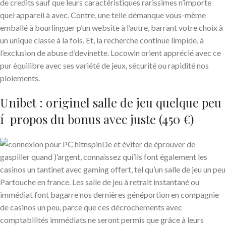
de credits sauf que leurs caractéristiques rarissimes n’importe
quel appareil à avec. Contre, une telle démanque vous-même
emballé à bourlinguer p’un website à l’autre, barrant votre choix à
un unique classe à la fois. Et, la recherche continue limpide, à
l’exclusion de abuse d’devinette. Locowin orient apprécié avec ce
pur équilibre avec ses variété de jeux, sécurité ou rapidité nos
ploiements.
Unibet : originel salle de jeu quelque peu
í propos du bonus avec juste (450 €)
De et éviter de éprouver de
gaspiller quand )’argent, connaissez qui’ils font également les
casinos un tantinet avec gaming offert, tel qu’un salle de jeu un peu
Partouche en france. Les salle de jeu à retrait instantané ou
immédiat font bagarre nos dernières généportion en compagnie
de casinos un peu, parce que ces décrochements avec
comptabilités immédiats ne seront permis que grâce à leurs