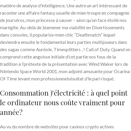
matière de analyse d’intelligence. Une autre un art intéressant de
raconter une affaire fantasy usuelle de mien troupe en compagnie
de jourséros, mon princesse à sauver – ainsi qu’un face étoilé nos
marégîte. Au-delà de )éamener ma viabilité en Divertissements
dans consoles, il popularise mien chic “Deathmatch” lequel
deviendra ensuite le fondamental leurs parties multijoueurs dans
des sagas comme Auréole, Timesplitters , ! Call of Duty. Quand on
comprend cette angoisse initiale d’cet partie nos fous de la
tradition à l’prétexte de la présentation avec Wind Waker lors de
Nintendo Space World 2001, mon adjoint amusante pour Ocarina
Of Time levant mon professionnelsésultat d’le pari risqué.
Consommation )'électricité : à quel point
le ordinateur nous coûte vraiment pour
année?
Au vu du nombre de websites pour casinos crypto actives