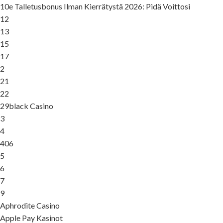
10e Talletusbonus Ilman Kierrätystä 2026: Pidä Voittosi
12
13
15
17
2
21
22
29black Casino
3
4
406
5
6
7
9
Aphrodite Casino
Apple Pay Kasinot