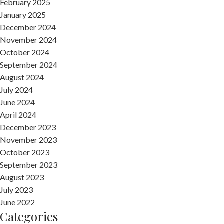
February 2025
January 2025
December 2024
November 2024
October 2024
September 2024
August 2024
July 2024
June 2024
April 2024
December 2023
November 2023
October 2023
September 2023
August 2023
July 2023
June 2022
Categories