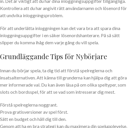
in. Det är viktigt att du har dina inloggningsuppgifter tillgängliga.
Kontrollera att du har angivit rätt användarnamn och lösenord för
att undvika inloggningsproblem.
För att underlätta inloggningen kan det vara bra att spara dina
inloggningsuppgifter i en säker lösenordshanterare. På så sätt
slipper du komma ihåg dem varje gång du vill spela.
Grundläggande Tips för Nybörjare
Innan du börjar spela, ta dig tid att förstå spelreglerna och
insatsalternativen. Att känna till grunderna kan hjälpa dig att göra
mer informerade val. Du kan även läsa på om olika speltyper, som
slots och bordsspel, för att se vad som intresserar dig mest.
Förstå spelreglerna noggrant.
Prova gratisversioner av spel först.
Sätt en budget och håll dig till den.
Genom att ha en bra strategi kan du maximera din spelupplevelse.