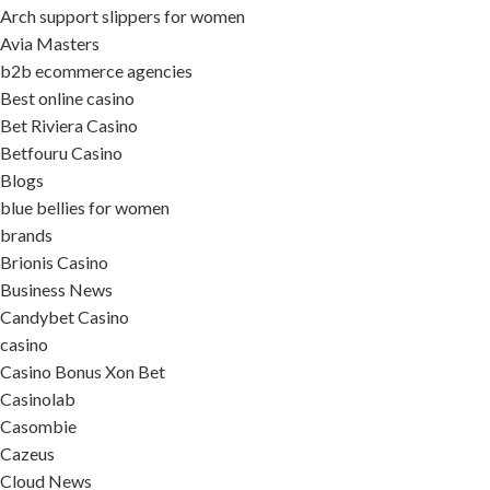
Arch support slippers for women
Avia Masters
b2b ecommerce agencies
Best online casino
Bet Riviera Casino
Betfouru Casino
Blogs
blue bellies for women
brands
Brionis Casino
Business News
Candybet Casino
casino
Casino Bonus Xon Bet
Casinolab
Casombie
Cazeus
Cloud News