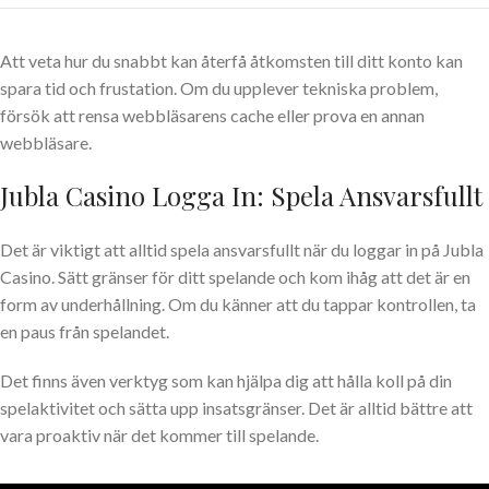
Att veta hur du snabbt kan återfå åtkomsten till ditt konto kan
spara tid och frustation. Om du upplever tekniska problem,
försök att rensa webbläsarens cache eller prova en annan
webbläsare.
Jubla Casino Logga In: Spela Ansvarsfullt
Det är viktigt att alltid spela ansvarsfullt när du loggar in på Jubla
Casino. Sätt gränser för ditt spelande och kom ihåg att det är en
form av underhållning. Om du känner att du tappar kontrollen, ta
en paus från spelandet.
Det finns även verktyg som kan hjälpa dig att hålla koll på din
spelaktivitet och sätta upp insatsgränser. Det är alltid bättre att
vara proaktiv när det kommer till spelande.