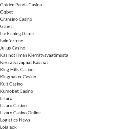
Golden Panda Casino
Gqbet
Gransino Casino
Gtbet
Ice Fishing Game
Iwinfortune
Julius Casino
Kasinot Ilman Kierrätysvaatimusta
Kierrätysvapaat Kasinot
King Hills Casino
Kingmaker Casino
Kult Casino
Kumobet Casino
Lizaro
Lizaro Casino
Lizaro Casino Online
Logistics News
Lolajack