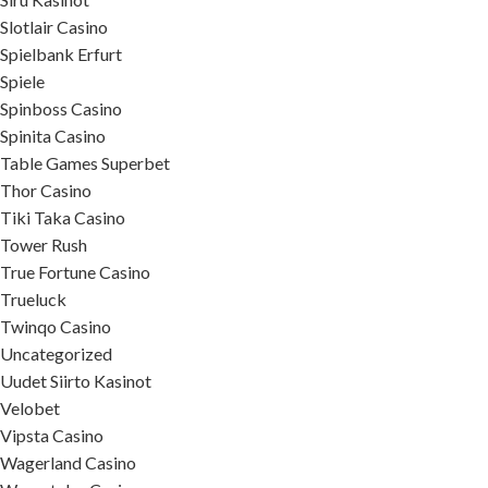
Slotlair Casino
Spielbank Erfurt
Spiele
Spinboss Casino
Spinita Casino
Table Games Superbet
Thor Casino
Tiki Taka Casino
Tower Rush
True Fortune Casino
Trueluck
Twinqo Casino
Uncategorized
Uudet Siirto Kasinot
Velobet
Vipsta Casino
Wagerland Casino