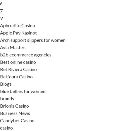
6
7
9
Aphrodite Casino
Apple Pay Kasinot
Arch support slippers for women
Avia Masters
b2b ecommerce agencies
Best online casino
Bet Riviera Casino
Betfouru Casino
Blogs
blue bellies for women
brands
Brionis Casino
Business News
Candybet Casino
casino