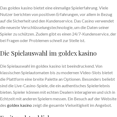
Das goldex kasino bietet eine einmalige Spielerfahrung. Viele
Nutzer berichten von positiven Erfahrungen, vor allem in Bezug
auf die Sicherheit und den Kundenservice. Das Casino verwendet
die neueste Verschlüsselungstechnologie, um die Daten seiner
Spieler zu schützen. Zudem gibt es einen 24/7-Kundenservice, der
bei Fragen oder Problemen schnell zur Stelle ist.
Die Spielauswahl im goldex kasino
Die Spielauswahl im goldex kasino ist beeindruckend. Von
klassischen Spielautomaten bis zu modernen Video-Slots bietet
die Plattform eine breite Palette an Optionen. Besonders beliebt
sind die Live-Casino-Spiele, die ein authentisches Spielerlebnis
bieten. Spieler können mit echten Dealern interagieren und sich in
Echtzeit mit anderen Spielern messen. Ein Besuch auf der Website
des
goldex kasino
zeigt die gesamte Vielseitigkeit im Angebot.