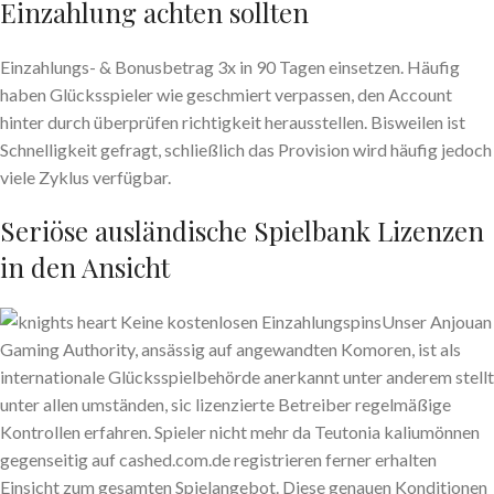
Einzahlung achten sollten
Einzahlungs- & Bonusbetrag 3x in 90 Tagen einsetzen. Häufig
haben Glücksspieler wie geschmiert verpassen, den Account
hinter durch überprüfen richtigkeit herausstellen. Bisweilen ist
Schnelligkeit gefragt, schließlich das Provision wird häufig jedoch
viele Zyklus verfügbar.
Seriöse ausländische Spielbank Lizenzen
in den Ansicht
Unser Anjouan
Gaming Authority, ansässig auf angewandten Komoren, ist als
internationale Glücksspielbehörde anerkannt unter anderem stellt
unter allen umständen, sic lizenzierte Betreiber regelmäßige
Kontrollen erfahren. Spieler nicht mehr da Teutonia kaliumönnen
gegenseitig auf cashed.com.de registrieren ferner erhalten
Einsicht zum gesamten Spielangebot. Diese genauen Konditionen