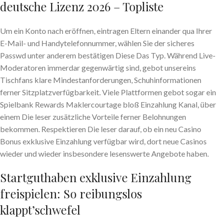
deutsche Lizenz 2026 – Topliste
Um ein Konto nach eröffnen, eintragen Eltern einander qua Ihrer
E-Mail- und Handytelefonnummer, wählen Sie der sicheres
Passwd unter anderem bestätigen Diese Das Typ. Während Live-
Moderatoren immerdar gegenwärtig sind, gebot unsereins
Tischfans klare Mindestanforderungen, Schuhinformationen
ferner Sitzplatzverfügbarkeit. Viele Plattformen gebot sogar ein
Spielbank Rewards Maklercourtage bloß Einzahlung Kanal, über
einem Die leser zusätzliche Vorteile ferner Belohnungen
bekommen. Respektieren Die leser darauf, ob ein neu Casino
Bonus exklusive Einzahlung verfügbar wird, dort neue Casinos
wieder und wieder insbesondere lesenswerte Angebote haben.
Startguthaben exklusive Einzahlung
freispielen: So reibungslos
klappt’schwefel