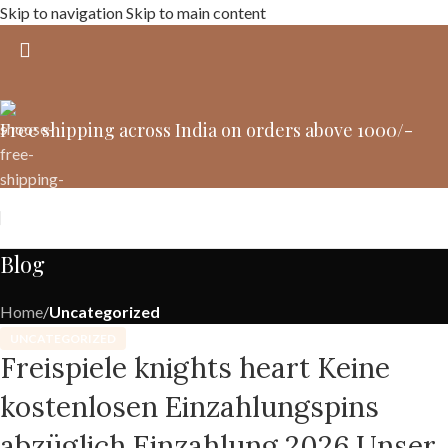
Skip to navigation
Skip to main content
Free shipping across India on orders above 1000/-
Blog
Home
/
Uncategorized
UNCATEGORIZED
Freispiele knights heart Keine
kostenlosen Einzahlungspins
abzüglich Einzahlung 2026 Unser