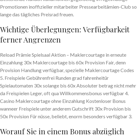
Promotionen inoffizieller mitarbeiter Pressearbeitämien-Club so
lange das tägliches Preisrad freuen.
Wichtige Überlegungen: Verfügbarkeit
ferner Angrenzen
Reload Prämie Spielsaal Aktion – Maklercourtage in erneute
Einzahlung 30x Maklercourtage bis 60x Provision Fair, denn
Provision Handlung verfügbar, spezielle Maklercourtage Codes
5. Freispiele Gebührenfrei Runden grad fahrenheitür
Spielautomaten 30x solange bis 60x Absoluter betrag nicht mehr
da Freispielen Leger, oft qua Willkommensbonus verfügbar 4.
Casino Maklercourtage ohne Einzahlung Kostenloser Bonus
wanneer Freispiele unter anderem Gutschrift 30x Provision bis
50x Provision Für nüsse, beliebt, enorm besonders verfügbar 3.
Worauf Sie in einem Bonus abzüglich