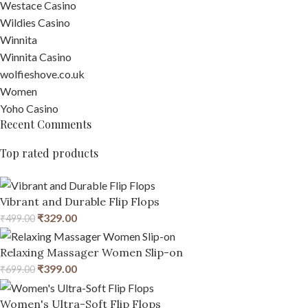
Westace Casino
Wildies Casino
Winnita
Winnita Casino
wolfieshove.co.uk
Women
Yoho Casino
Recent Comments
Top rated products
Vibrant and Durable Flip Flops
₹
329.00
₹
499.00
Relaxing Massager Women Slip-on
₹
399.00
₹
699.00
Women's Ultra-Soft Flip Flops