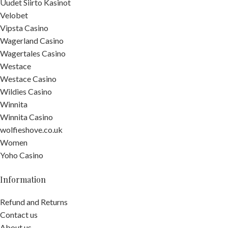
Uudet Siirto Kasinot
Velobet
Vipsta Casino
Wagerland Casino
Wagertales Casino
Westace
Westace Casino
Wildies Casino
Winnita
Winnita Casino
wolfieshove.co.uk
Women
Yoho Casino
Information
Refund and Returns
Contact us
About us