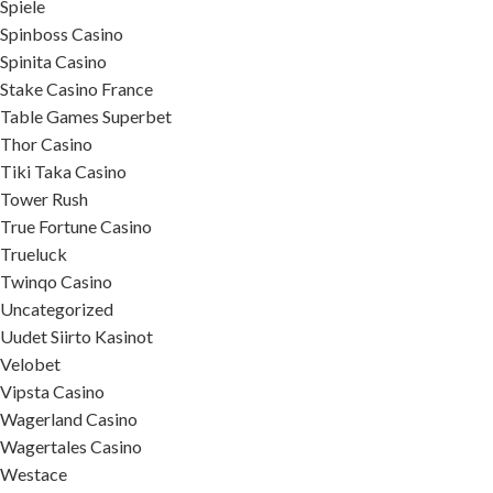
Spiele
Spinboss Casino
Spinita Casino
Stake Casino France
Table Games Superbet
Thor Casino
Tiki Taka Casino
Tower Rush
True Fortune Casino
Trueluck
Twinqo Casino
Uncategorized
Uudet Siirto Kasinot
Velobet
Vipsta Casino
Wagerland Casino
Wagertales Casino
Westace