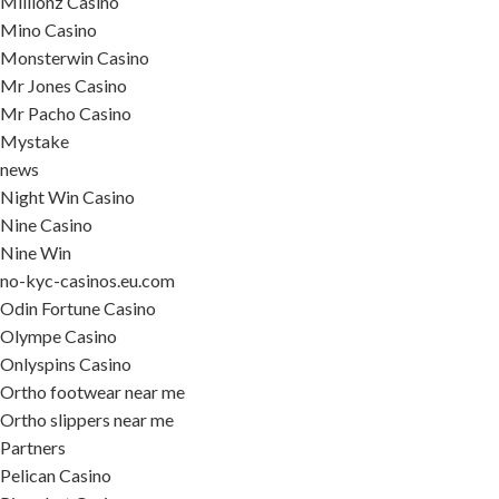
Millionz Casino
Mino Casino
Monsterwin Casino
Mr Jones Casino
Mr Pacho Casino
Mystake
news
Night Win Casino
Nine Casino
Nine Win
no-kyc-casinos.eu.com
Odin Fortune Casino
Olympe Casino
Onlyspins Casino
Ortho footwear near me
Ortho slippers near me
Partners
Pelican Casino