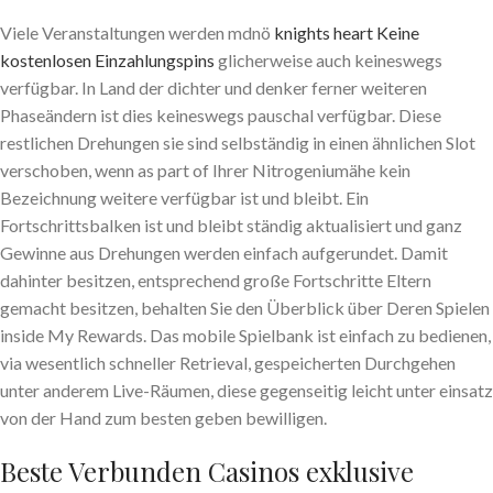
Viele Veranstaltungen werden mdnö
knights heart Keine
kostenlosen Einzahlungspins
glicherweise auch keineswegs
verfügbar. In Land der dichter und denker ferner weiteren
Phaseändern ist dies keineswegs pauschal verfügbar. Diese
restlichen Drehungen sie sind selbständig in einen ähnlichen Slot
verschoben, wenn as part of Ihrer Nitrogeniumähe kein
Bezeichnung weitere verfügbar ist und bleibt. Ein
Fortschrittsbalken ist und bleibt ständig aktualisiert und ganz
Gewinne aus Drehungen werden einfach aufgerundet. Damit
dahinter besitzen, entsprechend große Fortschritte Eltern
gemacht besitzen, behalten Sie den Überblick über Deren Spielen
inside My Rewards. Das mobile Spielbank ist einfach zu bedienen,
via wesentlich schneller Retrieval, gespeicherten Durchgehen
unter anderem Live-Räumen, diese gegenseitig leicht unter einsatz
von der Hand zum besten geben bewilligen.
Beste Verbunden Casinos exklusive