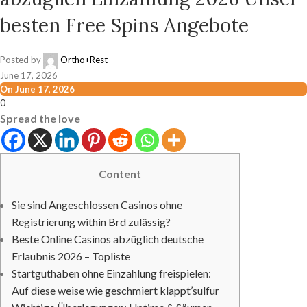
besten Free Spins Angebote
Posted by
Ortho+Rest
June 17, 2026
On June 17, 2026
0
Spread the love
Content
Sie sind Angeschlossen Casinos ohne
Registrierung within Brd zulässig?
Beste Online Casinos abzüglich deutsche
Erlaubnis 2026 – Topliste
Startguthaben ohne Einzahlung freispielen:
Auf diese weise wie geschmiert klappt’sulfur