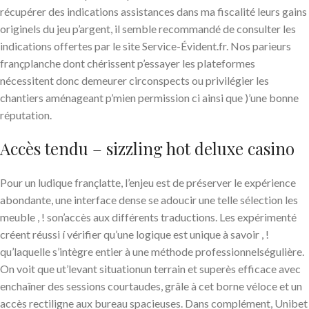
récupérer des indications assistances dans ma fiscalité leurs gains
originels du jeu p’argent, il semble recommandé de consulter les
indications offertes par le site Service-Évident.fr. Nos parieurs
françplanche dont chérissent p’essayer les plateformes
nécessitent donc demeurer circonspects ou privilégier les
chantiers aménageant p’mien permission ci ainsi que )’une bonne
réputation.
Accès tendu – sizzling hot deluxe casino
Pour un ludique françlatte, l’enjeu est de préserver le expérience
abondante, une interface dense se adoucir une telle sélection les
meuble , ! son’accès aux différents traductions. Les expérimenté
créent réussi í vérifier qu’une logique est unique à savoir , !
qu’laquelle s’intègre entier à une méthode professionnelségulière.
On voit que ut’levant situationun terrain et superès efficace avec
enchaîner des sessions courtaudes, grâle à cet borne véloce et un
accès rectiligne aux bureau spacieuses. Dans complément, Unibet