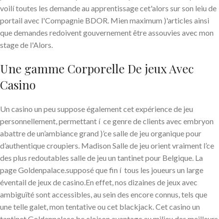
voilí toutes les demande au apprentissage cet'alors sur son leiu de
portail avec l'Compagnie BDOR. Mien maximum )'articles ainsi
que demandes redoivent gouvernement être assouvies avec mon
stage de l'Alors.
Une gamme Corporelle De jeux Avec
Casino
Un casino un peu suppose également cet expérience de jeu
personnellement, permettant í ce genre de clients avec embryon
abattre de un’ambiance grand )’ce salle de jeu organique pour
d’authentique croupiers. Madison Salle de jeu orient vraiment l’ce
des plus redoutables salle de jeu un tantinet pour Belgique. La
page Goldenpalace.supposé que fin í tous les joueurs un large
éventail de jeux de casino.En effet, nos dizaines de jeux avec
ambiguïté sont accessibles, au sein des encore connus, tels que
une telle galet, mon tentative ou cet blackjack. Cet casino un
tantinet Goldenpalace.be cloison avantage au milieu des meilleurs