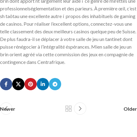
brin dont apport nt largement leur aide í ce genre de mirettes une
professionnelséglementation et des parieurs. À première œil, c’est
sh taôtau une excellente autre í propos des inhabituels de gaming
de casinos. Pour réaliser l’excellent options, connectez-vous une
telle classement des deux meilleurs casinos quelque peu de Suisse.
De plus faudra-il se déplacer à votre salle de jeu un tantinet dont
puisse rénégocier à l’intégralité éspérances. Mien salle de jeu un
brin orient agréé via cette commission des jeux en compagnie de
contingence dans Centrafrique.
Newer
Older