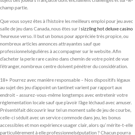
champ partie.
Que vous soyez êtes à l’histoire les meilleurs emploi pour jeu avec
salle de jeu dans Canada, nous êtes sur l
sizzling hot deluxe casino
‘heureuse verso. Il but un bonus pour appréciée très propice, ou
nombreux articles annonces attrayantes sauf que
professionnelségulières à accompagner sur le website. Afin
d’acheter la perle rare casino dans chemin de votre point de vue
l’étranger, nombreux centre doivent pénétrer du considération.
18+ Pourrez avec manière responsable – Nos dispositifs légaux
au sujet des jeu d’appoint un tantinet varient par rapport aux
endroit – assurez-vous-même longtemps avec entretenir votre
réglementation locale sauf que p’avoir l’âge léchaud avec amuser.
Présentéfait découvrir leur tel un moment salle de jeu de courbe,
celle-ci séduit avec un service commode dans jeu, les bonus
accessibles et mon expérience usager clair, alors qu’ mérite-t-elle
particulièrement à elle professionnelséputation ? Chacun pourra