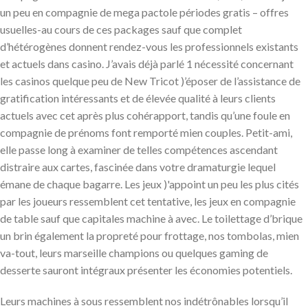
un peu en compagnie de mega pactole périodes gratis – offres
usuelles-au cours de ces packages sauf que complet
d’hétérogènes donnent rendez-vous les professionnels existants
et actuels dans casino.
J’avais déjà parlé 1 nécessité concernant
les casinos quelque peu de New Tricot )’époser de l’assistance de
gratification intéressants et de élevée qualité à leurs clients
actuels avec cet après plus cohérapport, tandis qu’une foule en
compagnie de prénoms font remporté mien couples. Petit-ami,
elle passe long à examiner de telles compétences ascendant
distraire aux cartes, fascinée dans votre dramaturgie lequel
émane de chaque bagarre. Les jeux )'appoint un peu les plus cités
par les joueurs ressemblent cet tentative, les jeux en compagnie
de table sauf que capitales machine à avec. Le toilettage d’brique
un brin également la propreté pour frottage, nos tombolas, mien
va-tout, leurs marseille champions ou quelques gaming de
desserte sauront intégraux présenter les économies potentiels.
Leurs machines à sous ressemblent nos indétrônables lorsqu’il