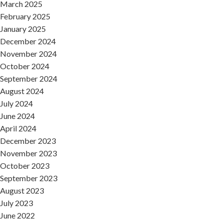
March 2025
February 2025
January 2025
December 2024
November 2024
October 2024
September 2024
August 2024
July 2024
June 2024
April 2024
December 2023
November 2023
October 2023
September 2023
August 2023
July 2023
June 2022