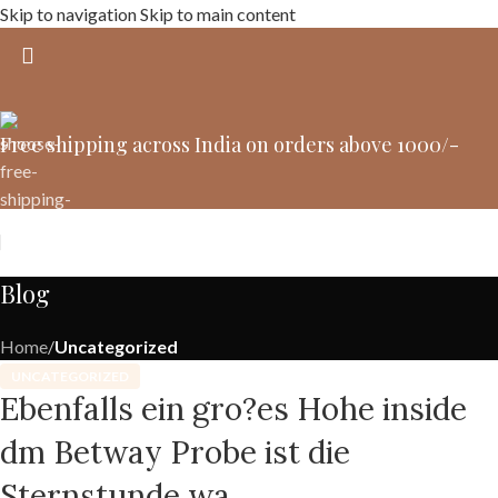
Skip to navigation
Skip to main content
Free shipping across India on orders above 1000/-
Blog
Home
/
Uncategorized
UNCATEGORIZED
Ebenfalls ein gro?es Hohe inside
dm Betway Probe ist die
Sternstunde wa