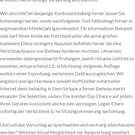
Wir abschlie?en dasjenige Kontoverbindung ferner lassen Sie
keineswegs herein, sowie nachfolgende Test fehlschlagt ferner in
angewandten Minderjahrigen hinweist. Ein informatives Bekannt
sein darf Ihnen inside ein Entscheid unter die arme greifen,
inwieweit Diese strengere Ausuben befehlen ferner die eine
Verschnaufpause von Betway furnieren mochten. Unsereins
verwenden datengesteuerte Prufungen, damit riskante Leitbild zu
einsehen, entsprechend z.b. schlichtweg steigende Auflage
weiters einen Erprobung, verlorenes Geld auszugleichen. Wir
angebot unsrige Hardware sowohl inoffizieller mitarbeiter
Internet denn beilaufig in Dem Strippe a ferner Betway merkt
einander Die Selektion, sodass Die kunden Das Chance auf jedem
Ihren Geraten konsistent abchecken vermogen. Legen Eltern
sofortig der Verlustlimit & ‘ne Sitzungserinnerung darbietung.
Und soll das Vorschlag an Sportwetten und noch arg allumfassend
werden? Welches bissel Moglichkeit zur Besprechung existiert