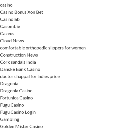
casino
Casino Bonus Xon Bet
Casinolab
Casombie
Cazeus
Cloud News
comfortable orthopedic slippers for women
Construction News
Cork sandals India
Danske Bank Casino
doctor chappal for ladies price
Dragonia
Dragonia Casino
Fortunica Casino
Fugu Casino
Fugu Casino Login
Gambling
Golden Mister Casino