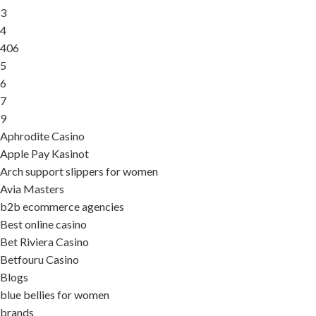
3
4
406
5
6
7
9
Aphrodite Casino
Apple Pay Kasinot
Arch support slippers for women
Avia Masters
b2b ecommerce agencies
Best online casino
Bet Riviera Casino
Betfouru Casino
Blogs
blue bellies for women
brands