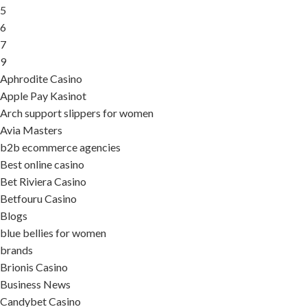
5
6
7
9
Aphrodite Casino
Apple Pay Kasinot
Arch support slippers for women
Avia Masters
b2b ecommerce agencies
Best online casino
Bet Riviera Casino
Betfouru Casino
Blogs
blue bellies for women
brands
Brionis Casino
Business News
Candybet Casino