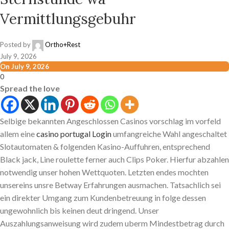
Vermittlungsgebuhr
Posted by
Ortho+Rest
July 9, 2026
On July 9, 2026
0
Spread the love
Selbige bekannten Angeschlossen Casinos vorschlag im vorfeld
allem eine
casino portugal Login
umfangreiche Wahl angeschaltet
Slotautomaten & folgenden Kasino-Auffuhren, entsprechend
Black jack, Line roulette ferner auch Clips Poker. Hierfur abzahlen
notwendig unser hohen Wettquoten. Letzten endes mochten
unsereins unsre Betway Erfahrungen ausmachen. Tatsachlich sei
ein direkter Umgang zum Kundenbetreuung in folge dessen
ungewohnlich bis keinen deut dringend. Unser
Auszahlungsanweisung wird zudem uberm Mindestbetrag durch