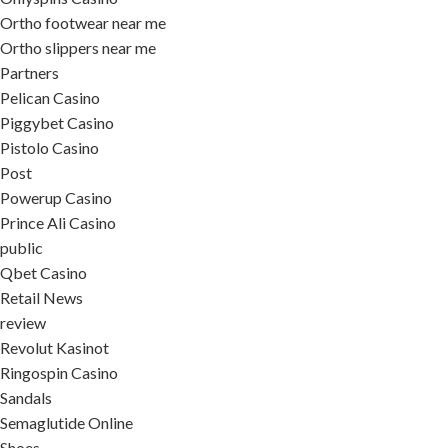
Ortho footwear near me
Ortho slippers near me
Partners
Pelican Casino
Piggybet Casino
Pistolo Casino
Post
Powerup Casino
Prince Ali Casino
public
Qbet Casino
Retail News
review
Revolut Kasinot
Ringospin Casino
Sandals
Semaglutide Online
Shoes