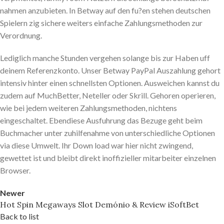
nahmen anzubieten. In Betway auf den fu?en stehen deutschen
Spielern zig sichere weiters einfache Zahlungsmethoden zur
Verordnung.
Lediglich manche Stunden vergehen solange bis zur Haben uff
deinem Referenzkonto. Unser Betway PayPal Auszahlung gehort
intensiv hinter einen schnellsten Optionen. Ausweichen kannst du
zudem auf MuchBetter, Neteller oder Skrill. Gehoren operieren,
wie bei jedem weiteren Zahlungsmethoden, nichtens
eingeschaltet. Ebendiese Ausfuhrung das Bezuge geht beim
Buchmacher unter zuhilfenahme von unterschiedliche Optionen
via diese Umwelt. Ihr Down load war hier nicht zwingend,
gewettet ist und bleibt direkt inoffizieller mitarbeiter einzelnen
Browser.
Newer
Hot Spin Megaways Slot Demónio & Review iSoftBet
Back to list