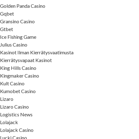
Golden Panda Casino
Gqbet
Gransino Casino
Gtbet
Ice Fishing Game
Julius Casino
Kasinot Ilman Kierrätysvaatimusta
Kierrätysvapaat Kasinot
King Hills Casino
Kingmaker Casino
Kult Casino
Kumobet Casino
Lizaro
Lizaro Casino
Logistics News
Lolajack
Lolajack Casino
Lucki Casino