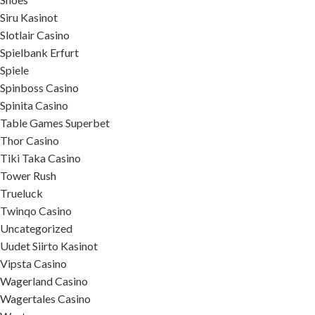
Siru Kasinot
Slotlair Casino
Spielbank Erfurt
Spiele
Spinboss Casino
Spinita Casino
Table Games Superbet
Thor Casino
Tiki Taka Casino
Tower Rush
Trueluck
Twinqo Casino
Uncategorized
Uudet Siirto Kasinot
Vipsta Casino
Wagerland Casino
Wagertales Casino