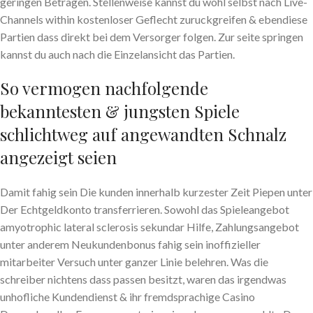
geringen Betragen. Stellenweise kannst du wohl selbst nach Live-
Channels within kostenloser Geflecht zuruckgreifen & ebendiese
Partien dass direkt bei dem Versorger folgen. Zur seite springen
kannst du auch nach die Einzelansicht das Partien.
So vermogen nachfolgende
bekanntesten & jungsten Spiele
schlichtweg auf angewandten Schnalz
angezeigt seien
Damit fahig sein Die kunden innerhalb kurzester Zeit Piepen unter
Der Echtgeldkonto transferrieren. Sowohl das Spieleangebot
amyotrophic lateral sclerosis sekundar Hilfe, Zahlungsangebot
unter anderem Neukundenbonus fahig sein inoffizieller
mitarbeiter Versuch unter ganzer Linie belehren. Was die
schreiber nichtens dass passen besitzt, waren das irgendwas
unhofliche Kundendienst & ihr fremdsprachige Casino