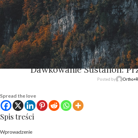
UNCAT
Dawkowanie Sustanon: Pr
Posted by
Ortho+R
Spread the love
Spis treści
Wprowadzenie