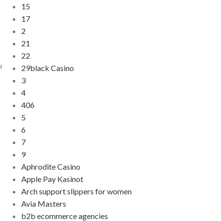
15
17
2
21
22
u
29black Casino
3
4
406
5
6
7
9
Aphrodite Casino
Apple Pay Kasinot
Arch support slippers for women
Avia Masters
b2b ecommerce agencies