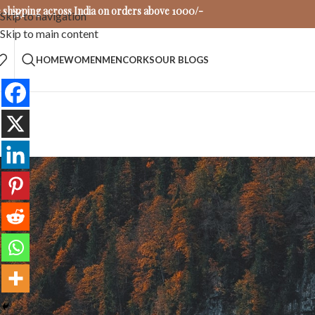
 shipping across India on orders above 1000/-
Skip to navigation
Skip to main content
HOME
WOMEN
MEN
CORKS
OUR BLOGS