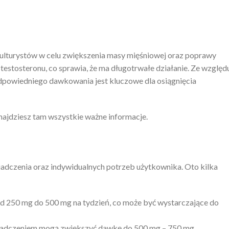
ulturystów w celu zwiększenia masy mięśniowej oraz poprawy
estosteronu, co sprawia, że ma długotrwałe działanie. Ze względ
odpowiedniego dawkowania jest kluczowe dla osiągnięcia
najdziesz tam wszystkie ważne informacje.
iadczenia oraz indywidualnych potrzeb użytkownika. Oto kilka
d 250 mg do 500 mg na tydzień, co może być wystarczające do
adczeniem mogą zwiększyć dawkę do 500 mg – 750 mg