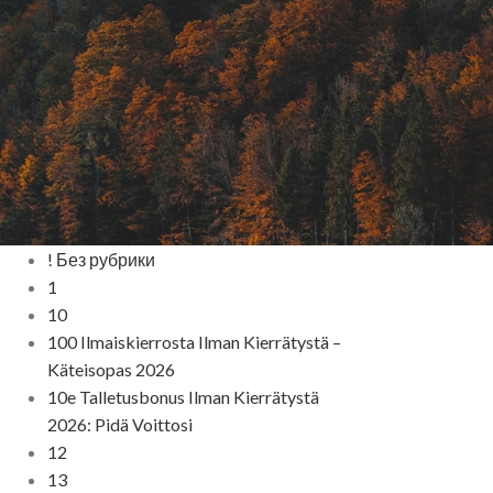
CATEGORIES
! Без рубрики
1
10
100 Ilmaiskierrosta Ilman Kierrätystä –
Käteisopas 2026
10e Talletusbonus Ilman Kierrätystä
2026: Pidä Voittosi
12
13