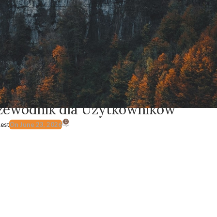
EGORIZED
zewodnik dla Użytkowników
0
est
On June 23, 2026