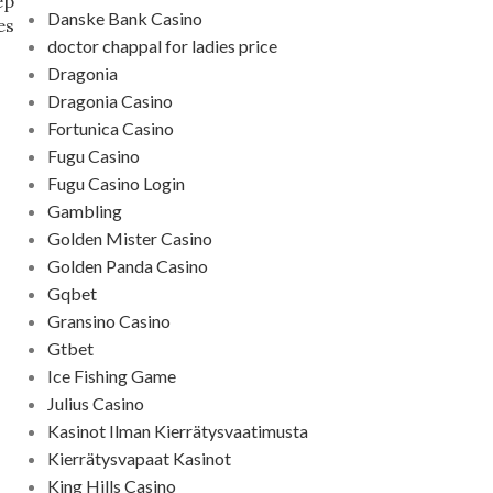
ep
Danske Bank Casino
es
doctor chappal for ladies price
Dragonia
Dragonia Casino
Fortunica Casino
Fugu Casino
Fugu Casino Login
Gambling
Golden Mister Casino
Golden Panda Casino
Gqbet
Gransino Casino
Gtbet
Ice Fishing Game
Julius Casino
Kasinot Ilman Kierrätysvaatimusta
Kierrätysvapaat Kasinot
King Hills Casino