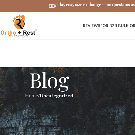
7-day easy size exchange — no questions a
REVIEWS
FOR B2B BULK O
Blog
Home
/
Uncategorized