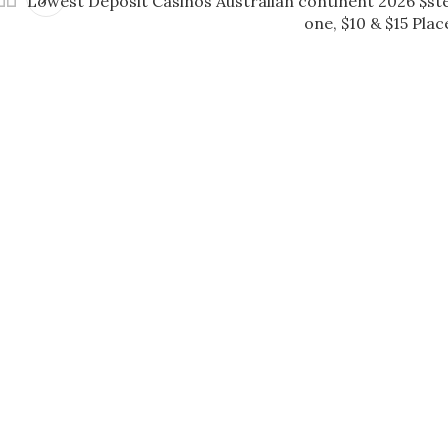
Lowest Deposit Casinos Australian continent 2026 $st
one, $10 & $15 Plac