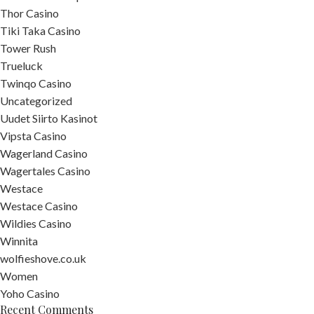
Thor Casino
Tiki Taka Casino
Tower Rush
Trueluck
Twinqo Casino
Uncategorized
Uudet Siirto Kasinot
Vipsta Casino
Wagerland Casino
Wagertales Casino
Westace
Westace Casino
Wildies Casino
Winnita
wolfieshove.co.uk
Women
Yoho Casino
Recent Comments