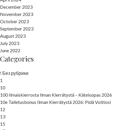
December 2023
November 2023
October 2023
September 2023
August 2023
July 2023
June 2022
Categories
! Без рубрики
1
10
100 Ilmaiskierrosta Ilman Kierrätystä – Käteisopas 2026
10e Talletusbonus Ilman Kierrätystä 2026: Pidä Voittosi
12
13
15