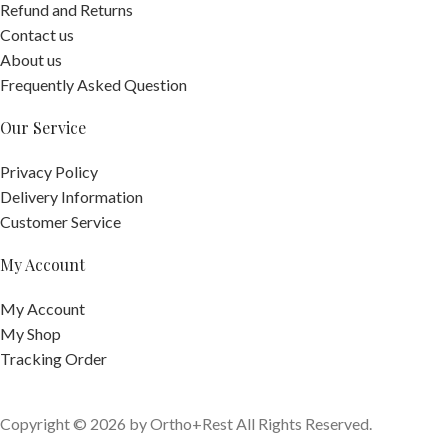
Refund and Returns
Contact us
About us
Frequently Asked Question
Our Service
Privacy Policy
Delivery Information
Customer Service
My Account
My Account
My Shop
Tracking Order
Copyright © 2026 by Ortho+Rest All Rights Reserved.