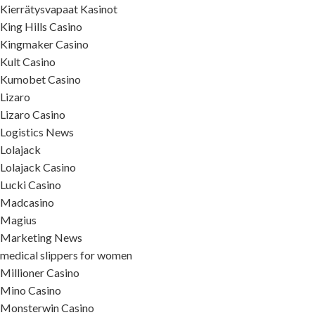
Kierrätysvapaat Kasinot
King Hills Casino
Kingmaker Casino
Kult Casino
Kumobet Casino
Lizaro
Lizaro Casino
Logistics News
Lolajack
Lolajack Casino
Lucki Casino
Madcasino
Magius
Marketing News
medical slippers for women
Millioner Casino
Mino Casino
Monsterwin Casino