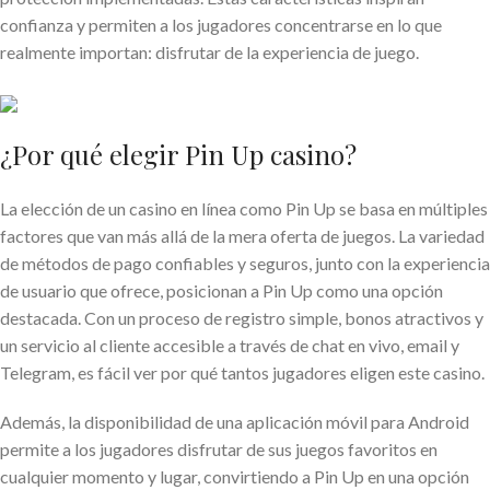
confianza y permiten a los jugadores concentrarse en lo que
realmente importan: disfrutar de la experiencia de juego.
¿Por qué elegir Pin Up casino?
La elección de un casino en línea como Pin Up se basa en múltiples
factores que van más allá de la mera oferta de juegos. La variedad
de métodos de pago confiables y seguros, junto con la experiencia
de usuario que ofrece, posicionan a Pin Up como una opción
destacada. Con un proceso de registro simple, bonos atractivos y
un servicio al cliente accesible a través de chat en vivo, email y
Telegram, es fácil ver por qué tantos jugadores eligen este casino.
Además, la disponibilidad de una aplicación móvil para Android
permite a los jugadores disfrutar de sus juegos favoritos en
cualquier momento y lugar, convirtiendo a Pin Up en una opción