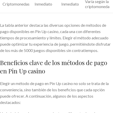
Varía según la
Criptomonedas
Inmediato
Inmediato
criptomoneda
La tabla anterior destaca las diversas opciones de métodos de
pago disponibles en Pin Up casino, cada una con diferentes
tiempos de procesamiento y límites. Elegir el método adecuado
puede optimizar tu experiencia de juego, permitiéndote disfrutar
de los más de 5000 juegos disponibles sin contratiempos.
Beneficios clave de los métodos de pago
en Pin Up casino
Elegir un método de pago en Pin Up casino no solo se trata de la
conveniencia, sino también de los beneficios que cada opción
puede ofrecer. A continuación, algunos de los aspectos
destacados: