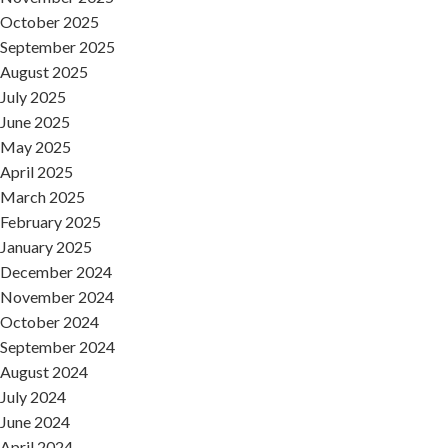
October 2025
September 2025
August 2025
July 2025
June 2025
May 2025
April 2025
March 2025
February 2025
January 2025
December 2024
November 2024
October 2024
September 2024
August 2024
July 2024
June 2024
April 2024