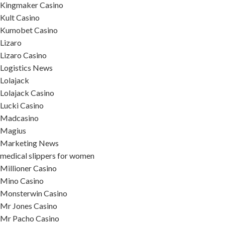
Kingmaker Casino
Kult Casino
Kumobet Casino
Lizaro
Lizaro Casino
Logistics News
Lolajack
Lolajack Casino
Lucki Casino
Madcasino
Magius
Marketing News
medical slippers for women
Millioner Casino
Mino Casino
Monsterwin Casino
Mr Jones Casino
Mr Pacho Casino