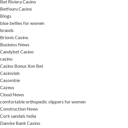
Bet Riviera Casino
Betfouru Casino
Blogs
blue bellies for women
brands
Brionis Casino
Business News
Candybet Casino
casino
Casino Bonus Xon Bet
Casinolab
Casombie
Cazeus
Cloud News
comfortable orthopedic slippers for women
Construction News
Cork sandals India
Danske Bank Casino