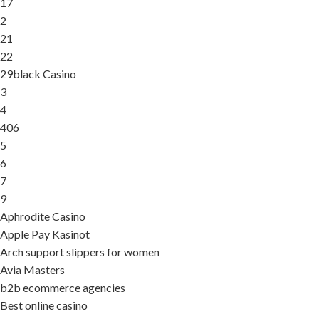
17
2
21
22
29black Casino
3
4
406
5
6
7
9
Aphrodite Casino
Apple Pay Kasinot
Arch support slippers for women
Avia Masters
b2b ecommerce agencies
Best online casino