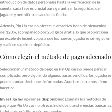
introducción de datos personales hasta la verificación de la
cuenta, cada fase es crucial para garantizar la seguridad del
jugador y permitir transacciones fluidas.
Además, Pin Up casino ofrece un atractivo bono de bienvenida
del 120%, acompañado por 250 giros gratis, lo que proporciona
un excelente incentivo para que los nuevos jugadores se registren
y realicen su primer depósito.
Cómo elegir el método de pago adecuado
Seleccionar un método de pago en Pin Up casino puede parecer
complicado, pero siguiendo algunos pasos sencillos, los jugadores
pueden tomar decisiones informadas. Aquí te mostramos cómo
hacerlo:
Investiga las opciones disponibles:
Examina los métodos de
pago que Pin Up casino ofrece, incluidos transferencias bancarias,
tarjetas de crédito, y criptomonedas.