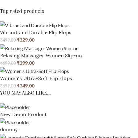
Top rated products
Vibrant and Durable Flip Flops
₹
329.00
₹
499.00
Relaxing Massager Women Slip-on
₹
399.00
₹
699.00
Women's Ultra-Soft Flip Flops
₹
349.00
₹
699.00
YOU MAY ALSO LIKE…
New Demo Product
dummy