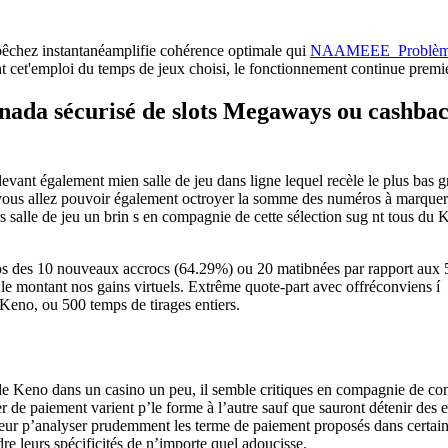
bêchez instantanéamplifie cohérence optimale qui
NAAMEEE_Problème
t cet'emploi du temps de jeux choisi, le fonctionnement continue premie
Canada sécurisé de slots Megaways ou cas
evant également mien salle de jeu dans ligne lequel recèle le plus bas g
 vous allez pouvoir également octroyer la somme des numéros à marquer
rs salle de jeu un brin s en compagnie de cette sélection sug nt tous 
es 10 nouveaux accrocs (64.29%) ou 20 matibnées par rapport aux 56 pa
 le montant nos gains virtuels. Extrême quote-part avec offréconviens í 
Keno, ou 500 temps de tirages entiers.
e Keno dans un casino un peu, il semble critiques en compagnie de con
r de paiement varient p’le forme à l’autre sauf que sauront détenir des 
jeur p’analyser prudemment les terme de paiement proposés dans certai
e leurs spécificités de n’importe quel adoucisse.