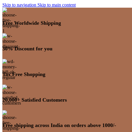
Skip to navigation
Skip to main content
Free Worldwide Shipping
30% Discount for you
Tax Free Shopping
20,000+ Satisfied Customers
Free shipping across India on orders above 1000/-