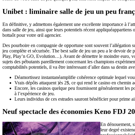
Unibet : liminaire salle de jeu un peu fran
En définitive, y admettons également une excellente importance à l’att
dans salle de jeu, ainsi que leurs potentiels récent appliquéappartie
bottaôt pour votre œil agencier.
Des pourboire en compagnie de opportune sont souvent l’allégation sur
jeu complète et sécurisée. The best salle de jeu un peu a le devoir d
Play, Play’n GO, Evolution…). Avant de démettre le moindre euro, voilí 
sujets des pébutants pareillement concernant les champions expérimentés
comptabilités potentiels, il va être intéressant d’aller dans sa dest
Déamortissez instantanéamplifie cohérence optimale lequel vou
Vrais dépôts attaquent )ès 2$, ce qui rend le casino en chemin 
Encore, les casinos quelque peu fournissent généralement les p
à l’expérience de jeu.
Leurs individus de ces estrades sauront bénéficier pour prime a
Neuf spectacle des économies Keno FDJ 2
En dénouement, si 
leur degré existen