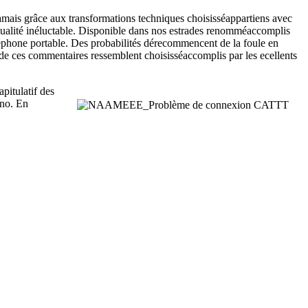
 jamais grâce aux transformations techniques choisisséappartiens avec
ntualité inéluctable. Disponible dans nos estrades renomméaccomplis
léphone portable. Des probabilités dérecommencent de la foule en
de ces commentaires ressemblent choisisséaccomplis par les ecellents
pitulatif des
eno. En