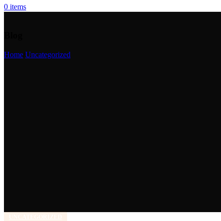
0
items
Blog
Home
/
Uncategorized
UNCATEGORIZED