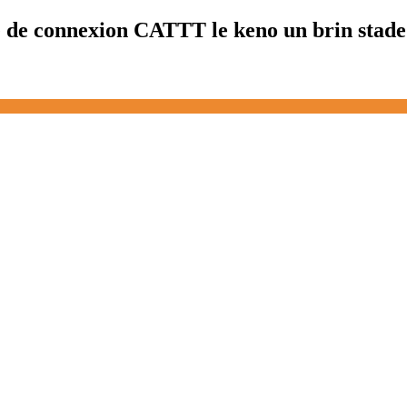
connexion CATTT le keno un brin stade 