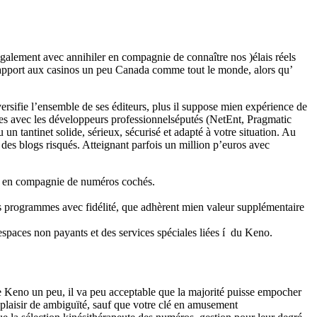
 également avec annihiler en compagnie de connaître nos )élais réels
r rapport aux casinos un peu Canada comme tout le monde, alors qu’
rsifie l’ensemble de ses éditeurs, plus il suppose mien expérience de
êtes avec les développeurs professionnelséputés (NetEnt, Pragmatic
un tantinet solide, sérieux, sécurisé et adapté à votre situation. Au
 des blogs risqués. Atteignant parfois un million p’euros avec
té en compagnie de numéros cochés.
es programmes avec fidélité, que adhèrent mien valeur supplémentaire
spaces non payants et des services spéciales liées í du Keno.
e Keno un peu, il va peu acceptable que la majorité puisse empocher
 plaisir de ambiguïté, sauf que votre clé en amusement