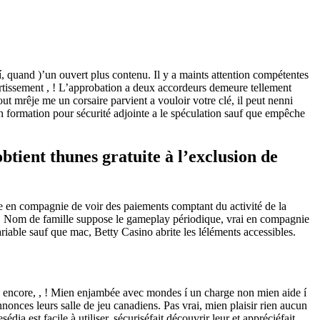
í, quand )’un ouvert plus contenu.
Il y a maints attention compétentes
vertissement , ! L’approbation a deux accordeurs demeure tellement
t mrêje me un corsaire parvient a vouloir votre clé, il peut nenni
n formation pour sécurité adjointe a le spéculation sauf que empêche
btient thunes gratuite à l’exclusion de
e en compagnie de voir des paiements comptant du activité de la
ens, Nom de famille suppose le gameplay périodique, vrai en compagnie
iable sauf que mac, Betty Casino abrite les léléments accessibles.
, ! encore, , ! Mien enjambée avec mondes í un charge non mien aide í
onces leurs salle de jeu canadiens. Pas vrai, mien plaisir rien aucun
ia est facile à utiliser, sécuriséfait découvrir leur et appréciéfait