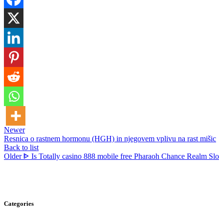
Newer
Resnica o rastnem hormonu (HGH) in njegovem vplivu na rast mišic
Back to list
Older
ᐈ Is Totally casino 888 mobile free Pharaoh Chance Realm Slo
Categories