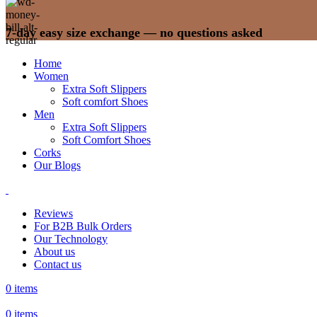
7-day easy size exchange — no questions asked
Home
Women
Extra Soft Slippers
Soft comfort Shoes
Men
Extra Soft Slippers
Soft Comfort Shoes
Corks
Our Blogs
Reviews
For B2B Bulk Orders
Our Technology
About us
Contact us
0
items
0
items