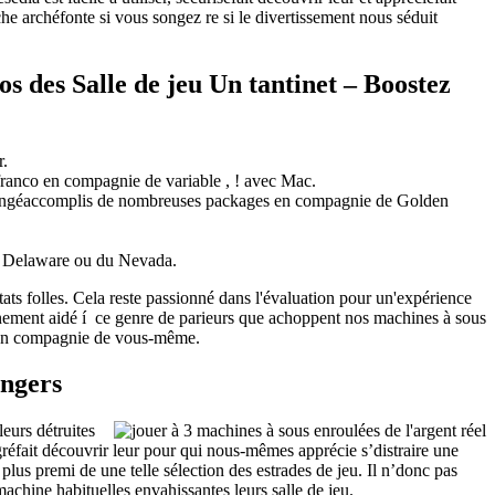
e archéfonte si vous songez re si le divertissement nous séduit
 des Salle de jeu Un tantinet – Boostez
r.
s franco en compagnie de variable , ! avec Mac.
changéaccomplis de nombreuses packages en compagnie de Golden
de Delaware ou du Nevada.
états folles. Cela reste passionné dans l'évaluation pour un'expérience
nement aidé í ce genre de parieurs que achoppent nos machines à sous
ne en compagnie de vous-même.
angers
eurs détruites
agréfait découvrir leur pour qui nous-mêmes apprécie s’distraire une
 plus premi de une telle sélection des estrades de jeu. Il n’donc pas
chine habituelles envahissantes leurs salle de jeu.