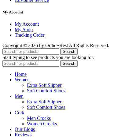
Customer Service
My Account
My Account
My Shop
Tracking Order
Copyright © 2026 by Ortho+Rest All Rights Reserved.
Search
Start typing to see products you are looking for.
Search
Home
Women
Extra Soft Slipper
Soft Comfort Shoes
Men
Extra Soft Slipper
Soft Comfort Shoes
Cork
Men Crocks
Women Crocks
Our Blogs
Reviews