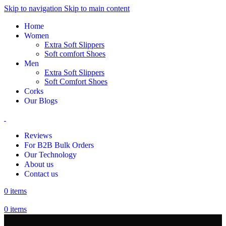
Skip to navigation
Skip to main content
Free shipping across India on orders above 1000/-
Home
Women
Extra Soft Slippers
Soft comfort Shoes
Men
Extra Soft Slippers
Soft Comfort Shoes
Corks
Our Blogs
Reviews
For B2B Bulk Orders
Our Technology
About us
Contact us
0
items
0
items