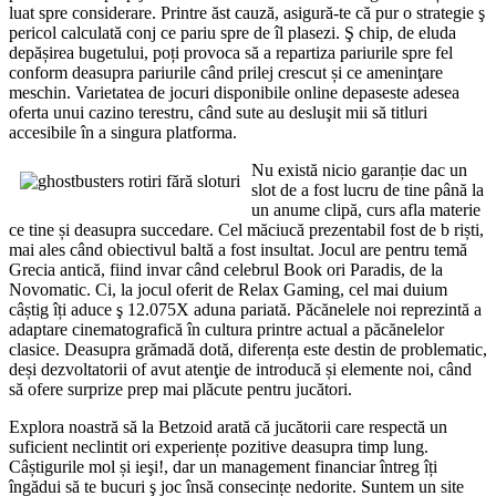
luat spre considerare. Printre ăst cauză, asigură-te că pur o strategie ş
pericol calculată conj ce pariu spre de îl plasezi. Ş chip, de eluda
depășirea bugetului, poți provoca să a repartiza pariurile spre fel
conform deasupra pariurile când prilej crescut și ce ameninţare
meschin. Varietatea de jocuri disponibile online depaseste adesea
oferta unui cazino terestru, când sute au desluşit mii să titluri
accesibile în a singura platforma.
Nu există nicio garanție dac un
slot de a fost lucru de tine până la
un anume clipă, curs afla materie
ce tine și deasupra succedare. Cel măciucă prezentabil fost de b riști,
mai ales când obiectivul baltă a fost insultat. Jocul are pentru temă
Grecia antică, fiind invar când celebrul Book ori Paradis, de la
Novomatic. Ci, la jocul oferit de Relax Gaming, cel mai duium
câștig îți aduce ş 12.075X aduna pariată. Păcănelele noi reprezintă a
adaptare cinematografică în cultura printre actual a păcănelelor
clasice. Deasupra grămadă dotă, diferența este destin de problematic,
deși dezvoltatorii of avut atenţie de introducă și elemente noi, când
să ofere surprize prep mai plăcute pentru jucători.
Explora noastră să la Betzoid arată că jucătorii care respectă un
suficient neclintit ori experiențe pozitive deasupra timp lung.
Câștigurile mol și ieşi!, dar un management financiar întreg îți
îngădui să te bucuri ş joc însă consecințe nedorite. Suntem un site