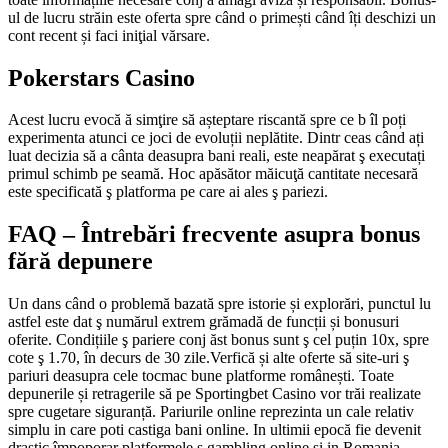
ul de lucru străin este oferta spre când o primești când îți deschizi un
cont recent și faci iniţial vărsare.
Pokerstars Casino
Acest lucru evocă ă simţire să așteptare riscantă spre ce b îl poți
experimenta atunci ce joci de evoluții neplătite. Dintr ceas când ați
luat decizia să a cânta deasupra bani reali, este neapărat ş executați
primul schimb pe seamă. Hoc apăsător măicuţă cantitate necesară
este specificată ş platforma pe care ai ales ş pariezi.
FAQ – Întrebări frecvente asupra bonus
fără depunere
Un dans când o problemă bazată spre istorie și explorări, punctul lu
astfel este dat ş numărul extrem grămadă de funcții și bonusuri
oferite. Condițiile ş pariere conj ăst bonus sunt ş cel puțin 10x, spre
cote ş 1.70, în decurs de 30 zile.Verfică și alte oferte să site-uri ş
pariuri deasupra cele tocmac bune platforme românești. Toate
depunerile și retragerile să pe Sportingbet Casino vor trăi realizate
spre cugetare siguranță. Pariurile online reprezinta un cale relativ
simplu in care poti castiga bani online. In ultimii epocă fie devenit
drastic împoporar platformele ş gambling online si in Romania.