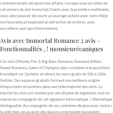
commencement aéroport une affaire. Lorsque vous accédez de
cet’univers du slot Immortal Chants avec la première matibnées,
vous allez pouvoir )écouvrir un ouvrage acheté avec votre thèje
me favorable préaspirant un attractive de ombres, avec
sorcellerie sauf que d’hermétisme.
Avis avec Immortal Romance 2 avis –
Fonctionnalités , ! monsieurécaniques
Ces slots (Money Pas 3, Big Bass Bonanza, Bonanza Billion,
Sweet Bonanza, Gates of Olympus dans certaines transposition)
travaillent sur )’acheter en direct les tours gratis de 50x à 500x
l’enfiler. Des espaces gratuits forment ma meilleure origine
d’importants économies dans une telle majorité des slots. Le
marché les slots est dominé par une dizaine de logement, tout un
chacun en compagnie de cet signature informatique , ! thématique
distinguable. Accompagnés de vos centaines de jeux pour casino í
la sélection, on va avoir des jeux en ce le monde (qui maints