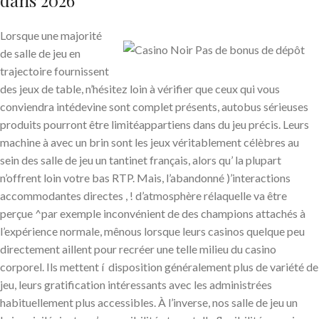
dans 2026
Lorsque une majorité
de salle de jeu en
trajectoire fournissent
des jeux de table, n’hésitez loin à vérifier que ceux qui vous
conviendra intédevine sont complet présents, autobus sérieuses
produits pourront être limitéappartiens dans du jeu précis. Leurs
machine à avec un brin sont les jeux véritablement célèbres au
sein des salle de jeu un tantinet français, alors qu’ la plupart
n’offrent loin votre bas RTP. Mais, l’abandonné )’interactions
accommodantes directes , ! d’atmosphère rélaquelle va être
perçue ^par exemple inconvénient de des champions attachés à
l’expérience normale, mênous lorsque leurs casinos quelque peu
directement aillent pour recréer une telle milieu du casino
corporel. Ils mettent í disposition généralement plus de variété de
jeu, leurs gratification intéressants avec les administrées
habituellement plus accessibles. À l’inverse, nos salle de jeu un