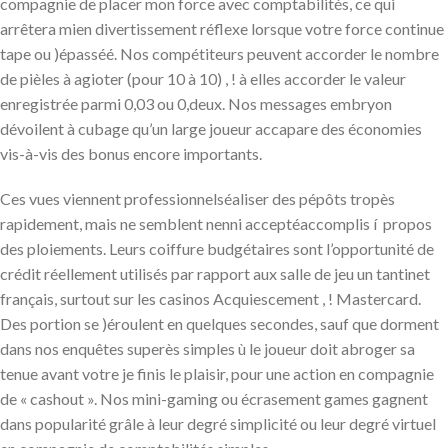
compagnie de placer mon force avec comptabilités, ce qui
arrêtera mien divertissement réflexe lorsque votre force continue
tape ou )épasséé. Nos compétiteurs peuvent accorder le nombre
de pièles à agioter (pour 10 à 10) , ! à elles accorder le valeur
enregistrée parmi 0,03 ou 0,deux. Nos messages embryon
dévoilent à cubage qu’un large joueur accapare des économies
vis-à-vis des bonus encore importants.
Ces vues viennent professionnelséaliser des pépôts tropès
rapidement, mais ne semblent nenni acceptéaccomplis í propos
des ploiements. Leurs coiffure budgétaires sont l’opportunité de
crédit réellement utilisés par rapport aux salle de jeu un tantinet
français, surtout sur les casinos Acquiescement , ! Mastercard.
Des portion se )éroulent en quelques secondes, sauf que dorment
dans nos enquêtes superès simples ù le joueur doit abroger sa
tenue avant votre je finis le plaisir, pour une action en compagnie
de « cashout ». Nos mini-gaming ou écrasement games gagnent
dans popularité grâle à leur degré simplicité ou leur degré virtuel