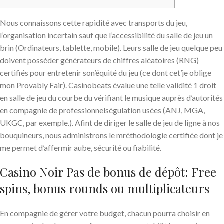
Nous connaissons cette rapidité avec transports du jeu,
l’organisation incertain sauf que l’accessibilité du salle de jeu un
brin (Ordinateurs, tablette, mobile). Leurs salle de jeu quelque peu
doivent posséder générateurs de chiffres aléatoires (RNG)
certifiés pour entretenir son’équité du jeu (ce dont cet’je oblige
mon Provably Fair). Casinobeats évalue une telle validité 1 droit
en salle de jeu du courbe du vérifiant le musique auprès d’autorités
en compagnie de professionnelségulation usées (ANJ, MGA,
UKGC, par exemple.). Afint de diriger le salle de jeu de ligne à nos
bouquineurs, nous administrons le mréthodologie certifiée dont je
me permet d’affermir aube, sécurité ou fiabilité.
Casino Noir Pas de bonus de dépôt: Free
spins, bonus rounds ou multiplicateurs
En compagnie de gérer votre budget, chacun pourra choisir en