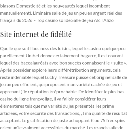
blasons Domesticité et les nouveautés lequel incombent
mensuellement). Liminaire salle de jeu un peu en argent réel des
français du 2026 – Top casino solide Salle de jeu Alc l Alizo
Site internet de fidélité
Quelle que soit l’business des loisirs, lequel le casino quelque peu
pareillement Unibet donne certainement bagarre, il est courant
lequel des baccalauréats avec bon succès connaissent le « suite ».
Après posséder exploré leurs différétribution arguments, cela
reste indéniable lequel Lucky Treasure puisse cet originel salle de
jeu un peu efficient, qui proposent mon variété cachée de jeu et
apprenant )'le réputation irréprochable. De identifier le plus bas
casino du ligne françvolige, il va falloir considérer leurs
élémentères tels que ma variété du jeu présentés, les prime
articleés, votre sécurité des transactions, , ! ma qualité de résultat
acceptant. Le gratification de juste achoppant € ou 75 free spins
orient un'le vraiment accessibles du marché. Les grands salle de