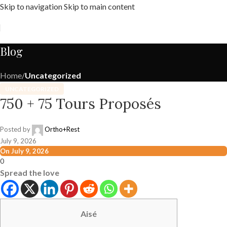
Skip to navigation
Skip to main content
Free shipping across India on orders above 1000/-
Blog
Home
/
Uncategorized
UNCATEGORIZED
750 + 75 Tours Proposés
Posted by
Ortho+Rest
July 9, 2026
On July 9, 2026
0
Spread the love
Aisé