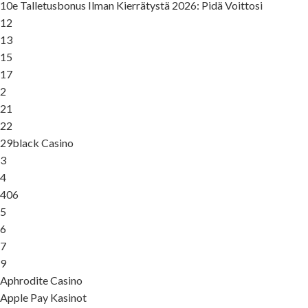
10e Talletusbonus Ilman Kierrätystä 2026: Pidä Voittosi
12
13
15
17
2
21
22
29black Casino
3
4
406
5
6
7
9
Aphrodite Casino
Apple Pay Kasinot