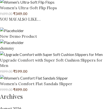
Women's Ultra-Soft Flip Flops
₹
349.00
₹
699.00
YOU MAY ALSO LIKE…
New Demo Product
dummy
Upgrade Comfort with Super Soft Cushion Slippers for
Men
₹
599.00
₹
899.00
Women's Comfort Flat Sandals Slipper
₹
499.00
₹
999.00
Archives
August 2026