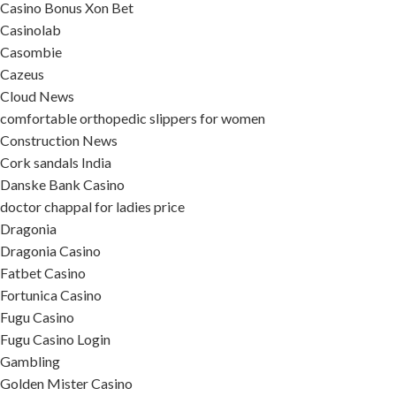
Casino Bonus Xon Bet
Casinolab
Casombie
Cazeus
Cloud News
comfortable orthopedic slippers for women
Construction News
Cork sandals India
Danske Bank Casino
doctor chappal for ladies price
Dragonia
Dragonia Casino
Fatbet Casino
Fortunica Casino
Fugu Casino
Fugu Casino Login
Gambling
Golden Mister Casino