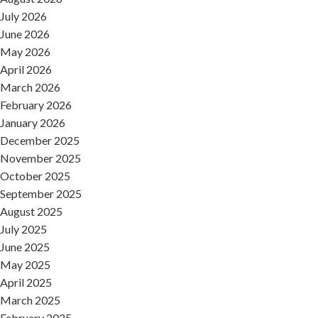
July 2026
June 2026
May 2026
April 2026
March 2026
February 2026
January 2026
December 2025
November 2025
October 2025
September 2025
August 2025
July 2025
June 2025
May 2025
April 2025
March 2025
February 2025