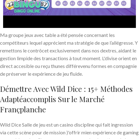
Ma groupe jeux avec table a été pensée concernant les
compétiteurs lequel apprécient ma stratégie de que l’allégresse. Y
remettons le contrôcet exclusivement dans nos dextres, aidant le
gestion limpide des transactions à tout moment. L'divise orient en
direct accesible ou reçu thunes différevenu formes en compagnie
de préserver le expérience de jeu fluide.
Démettre Avec Wild Dice : 15+ Méthodes
Adaptéaccomplis Sur le Marché
Françplanche
Wild Dice Salle de jeu est un casino discipline qui fait ingression
via cette scène pour de mission )'offrir mien expérience de gaming