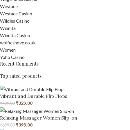
Westace
Westace Casino
Wildies Casino
Winnita
Winnita Casino
wolfieshove.co.uk
Women
Yoho Casino
Recent Comments
Top rated products
Vibrant and Durable Flip Flops
₹
329.00
₹
499.00
Relaxing Massager Women Slip-on
₹
399.00
₹
699.00