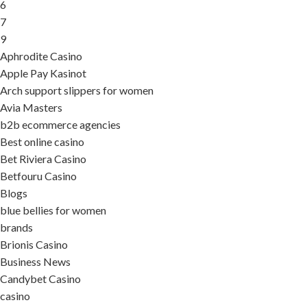
6
7
9
Aphrodite Casino
Apple Pay Kasinot
Arch support slippers for women
Avia Masters
b2b ecommerce agencies
Best online casino
Bet Riviera Casino
Betfouru Casino
Blogs
blue bellies for women
brands
Brionis Casino
Business News
Candybet Casino
casino