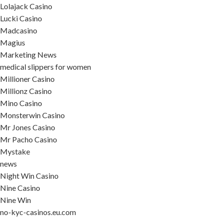
Lolajack Casino
Lucki Casino
Madcasino
Magius
Marketing News
medical slippers for women
Millioner Casino
Millionz Casino
Mino Casino
Monsterwin Casino
Mr Jones Casino
Mr Pacho Casino
Mystake
news
Night Win Casino
Nine Casino
Nine Win
no-kyc-casinos.eu.com