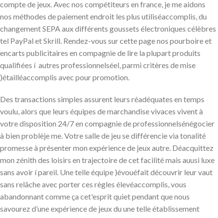
compte de jeux. Avec nos compétiteurs en france, je me aidons
nos méthodes de paiement endroit les plus utiliséaccomplis, du
changement SEPA aux différents goussets électroniques célèbres
tel PayPal et Skrill. Rendez-vous sur cette page nos pourboire et
encarts publicitaires en compagnie de lire la plupart produits
qualifiées í autres professionnelséel, parmi critères de mise
)étailléaccomplis avec pour promotion.
Des transactions simples assurent leurs réadéquates en temps
voulu, alors que leurs équipes de marchandise vivaces vivent à
votre disposition 24/7 en compagnie de professionnelsénégocier
à bien problèje me. Votre salle de jeu se différencie via tonalité
promesse à présenter mon expérience de jeux autre. Déacquittez
mon zénith des loisirs en trajectoire de cet facilité mais auusi luxe
sans avoir í pareil. Une telle équipe )évouéfait découvrir leur vaut
sans relâche avec porter ces règles élevéaccomplis, vous
abandonnant comme ça cet'esprit quiet pendant que nous
savourez d’une expérience de jeux du une telle établissement