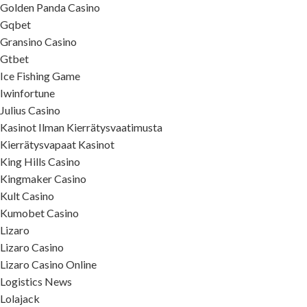
Golden Panda Casino
Gqbet
Gransino Casino
Gtbet
Ice Fishing Game
Iwinfortune
Julius Casino
Kasinot Ilman Kierrätysvaatimusta
Kierrätysvapaat Kasinot
King Hills Casino
Kingmaker Casino
Kult Casino
Kumobet Casino
Lizaro
Lizaro Casino
Lizaro Casino Online
Logistics News
Lolajack