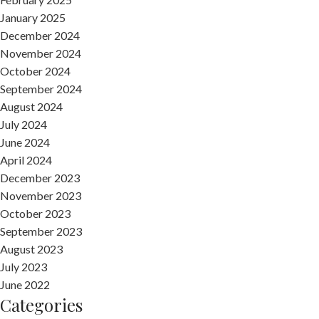
January 2025
December 2024
November 2024
October 2024
September 2024
August 2024
July 2024
June 2024
April 2024
December 2023
November 2023
October 2023
September 2023
August 2023
July 2023
June 2022
Categories