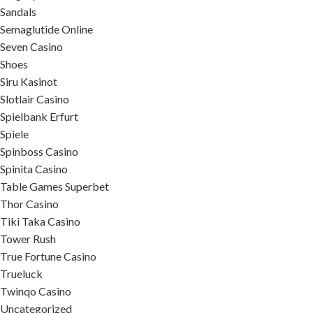
Sandals
Semaglutide Online
Seven Casino
Shoes
Siru Kasinot
Slotlair Casino
Spielbank Erfurt
Spiele
Spinboss Casino
Spinita Casino
Table Games Superbet
Thor Casino
Tiki Taka Casino
Tower Rush
True Fortune Casino
Trueluck
Twinqo Casino
Uncategorized