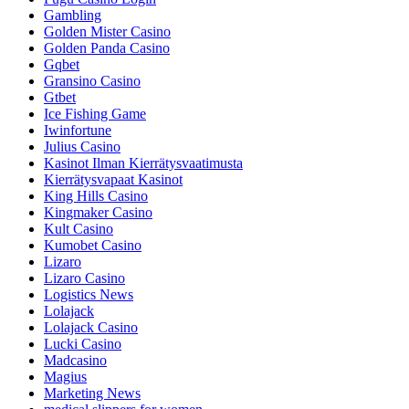
Gambling
Golden Mister Casino
Golden Panda Casino
Gqbet
Gransino Casino
Gtbet
Ice Fishing Game
Iwinfortune
Julius Casino
Kasinot Ilman Kierrätysvaatimusta
Kierrätysvapaat Kasinot
King Hills Casino
Kingmaker Casino
Kult Casino
Kumobet Casino
Lizaro
Lizaro Casino
Logistics News
Lolajack
Lolajack Casino
Lucki Casino
Madcasino
Magius
Marketing News