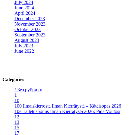
July 2024
June 2024
April 2024
December 2023
November 2023
October 2023
September 2023
August 2023
July 2023
June 2022
Categories
! Без рубрики
1
10
100 Ilmaiskierrosta Ilman Kierrätystä – Käteisopas 2026
10e Talletusbonus Ilman Kierrätystä 2026: Pidä Voittosi
12
13
15
17