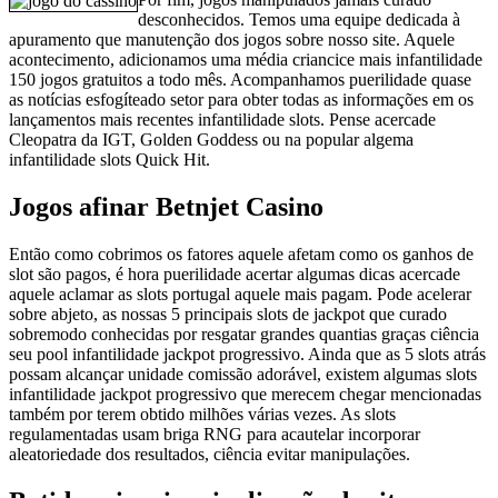
desconhecidos. Temos uma equipe dedicada à
apuramento que manutenção dos jogos sobre nosso site. Aquele
acontecimento, adicionamos uma média criancice mais infantilidade
150 jogos gratuitos a todo mês. Acompanhamos puerilidade quase
as notícias esfogíteado setor para obter todas as informações em os
lançamentos mais recentes infantilidade slots. Pense acercade
Cleopatra da IGT, Golden Goddess ou na popular algema
infantilidade slots Quick Hit.
Jogos afinar Betnjet Casino
Então como cobrimos os fatores aquele afetam como os ganhos de
slot são pagos, é hora puerilidade acertar algumas dicas acercade
aquele aclamar as slots portugal aquele mais pagam. Pode acelerar
sobre abjeto, as nossas 5 principais slots de jackpot que curado
sobremodo conhecidas por resgatar grandes quantias graças ciência
seu pool infantilidade jackpot progressivo. Ainda que as 5 slots atrás
possam alcançar unidade comissão adorável, existem algumas slots
infantilidade jackpot progressivo que merecem chegar mencionadas
também por terem obtido milhões várias vezes. As slots
regulamentadas usam briga RNG para acautelar incorporar
aleatoriedade dos resultados, ciência evitar manipulações.