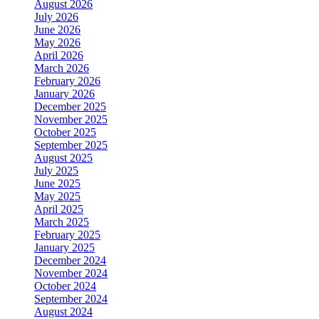
August 2026
July 2026
June 2026
May 2026
April 2026
March 2026
February 2026
January 2026
December 2025
November 2025
October 2025
September 2025
August 2025
July 2025
June 2025
May 2025
April 2025
March 2025
February 2025
January 2025
December 2024
November 2024
October 2024
September 2024
August 2024