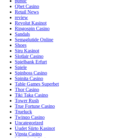
public
Qbet Casino
Retail News
review
Revolut Kasinot
Ringospin Casino
Sandals
Semaglutide Online
Shoes
Siru Kasinot
Slotlair Casino
Spielbank Erfurt
Spiele
Spinboss Casino
Spinita Casino
Table Games Superbet
Thor Casino
Tiki Taka Casino
Tower Rush
True Fortune Casino
Trueluck
Twinqo Casino
Uncategorized
Uudet Siirto Kasinot
Vipsta Casino