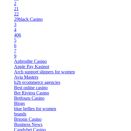
2
21
22
29black Casino
3
4
406
5
6
7
9
Aphrodite Casino
Apple Pay Kasinot
Arch support slippers for women
Avia Masters
b2b ecommerce agencies
Best online casino
Bet Riviera Casino
Betfouru Casino
Blogs
blue bellies for women
brands
Brionis Casino
Business News
Candybet Casino