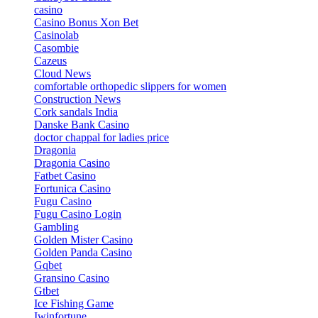
casino
Casino Bonus Xon Bet
Casinolab
Casombie
Cazeus
Cloud News
comfortable orthopedic slippers for women
Construction News
Cork sandals India
Danske Bank Casino
doctor chappal for ladies price
Dragonia
Dragonia Casino
Fatbet Casino
Fortunica Casino
Fugu Casino
Fugu Casino Login
Gambling
Golden Mister Casino
Golden Panda Casino
Gqbet
Gransino Casino
Gtbet
Ice Fishing Game
Iwinfortune