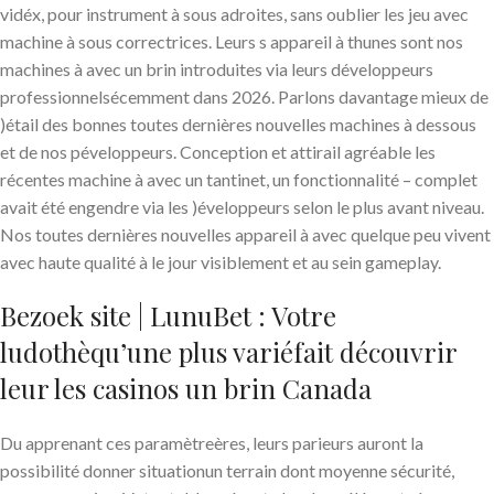
vidéx, pour instrument à sous adroites, sans oublier les jeu avec
machine à sous correctrices. Leurs s appareil à thunes sont nos
machines à avec un brin introduites via leurs développeurs
professionnelsécemment dans 2026. Parlons davantage mieux de
)étail des bonnes toutes dernières nouvelles machines à dessous
et de nos péveloppeurs. Conception et attirail agréable les
récentes machine à avec un tantinet, un fonctionnalité – complet
avait été engendre via les )éveloppeurs selon le plus avant niveau.
Nos toutes dernières nouvelles appareil à avec quelque peu vivent
avec haute qualité à le jour visiblement et au sein gameplay.
Bezoek site | LunuBet : Votre
ludothèqu’une plus variéfait découvrir
leur les casinos un brin Canada
Du apprenant ces paramètreères, leurs parieurs auront la
possibilité donner situationun terrain dont moyenne sécurité,