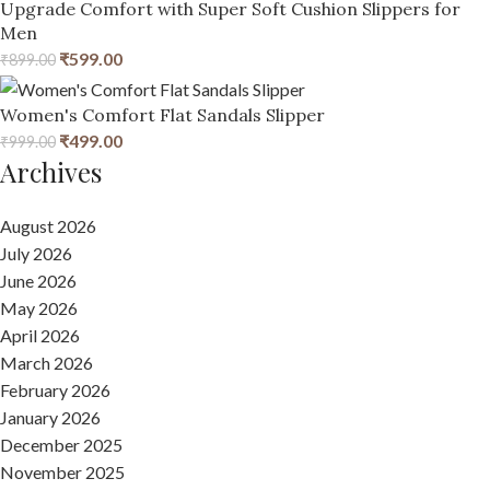
Upgrade Comfort with Super Soft Cushion Slippers for
Men
₹
599.00
₹
899.00
Women's Comfort Flat Sandals Slipper
₹
499.00
₹
999.00
Archives
August 2026
July 2026
June 2026
May 2026
April 2026
March 2026
February 2026
January 2026
December 2025
November 2025