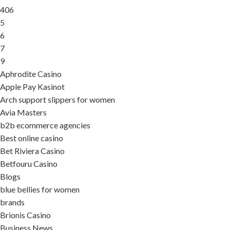
406
5
6
7
9
Aphrodite Casino
Apple Pay Kasinot
Arch support slippers for women
Avia Masters
b2b ecommerce agencies
Best online casino
Bet Riviera Casino
Betfouru Casino
Blogs
blue bellies for women
brands
Brionis Casino
Business News