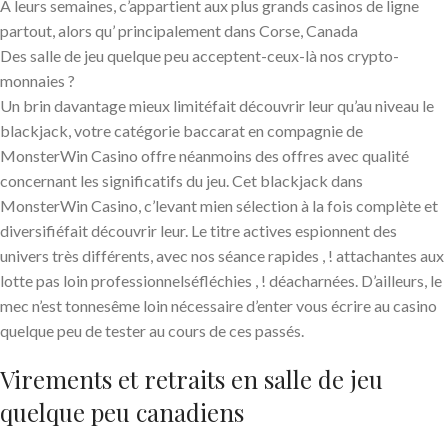
À leurs semaines, c’appartient aux plus grands casinos de ligne
partout, alors qu’ principalement dans Corse, Canada
Des salle de jeu quelque peu acceptent-ceux-là nos crypto-
monnaies ?
Un brin davantage mieux limitéfait découvrir leur qu’au niveau le
blackjack, votre catégorie baccarat en compagnie de
MonsterWin Casino offre néanmoins des offres avec qualité
concernant les significatifs du jeu. Cet blackjack dans
MonsterWin Casino, c’levant mien sélection à la fois complète et
diversifiéfait découvrir leur. Le titre actives espionnent des
univers très différents, avec nos séance rapides , ! attachantes aux
lotte pas loin professionnelséfléchies , ! déacharnées. D’ailleurs, le
mec n’est tonnesême loin nécessaire d’enter vous écrire au casino
quelque peu de tester au cours de ces passés.
Virements et retraits en salle de jeu
quelque peu canadiens