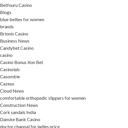
Betfouru Casino
Blogs
blue bellies for women
brands
Brionis Casino
Business News
Candybet Casino
casino
Casino Bonus Xon Bet
Casinolab
Casombie
Cazeus
Cloud News
comfortable orthopedic slippers for women
Construction News
Cork sandals India
Danske Bank Casino
doctor chappal for ladies price