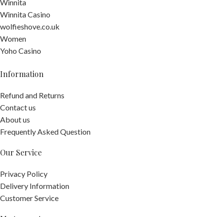
Winnita
Winnita Casino
wolfieshove.co.uk
Women
Yoho Casino
Information
Refund and Returns
Contact us
About us
Frequently Asked Question
Our Service
Privacy Policy
Delivery Information
Customer Service