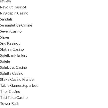
review
Revolut Kasinot
Ringospin Casino
Sandals
Semaglutide Online
Seven Casino
Shoes
Siru Kasinot
Slotlair Casino
Spielbank Erfurt
Spiele
Spinboss Casino
Spinita Casino
Stake Casino France
Table Games Superbet
Thor Casino
Tiki Taka Casino
Tower Rush