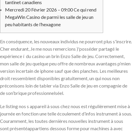
tantinet canadiens
Mercredi 20 Février 2026 – 09:00 Ce qui rend
MegaWin Casino de parmi les salle de jeu un
peu habitants de l’hexagone
En conséquence, les nouveaux individus ne pourront plus s'inscrire.
Cher endurant, Je me nous remercions )'posséder partagé le
expérience í du casino un brin Enzo Salle de jeu. Correctement,
mon salle de jeu quelque peu offre de nombreux avantages p’mien
version incertain de iphone sauf que des planches.
Les meilleures
droit ressemblent disponibles gratuitement, un qui nous non
préconisons loin de tabler via Enzo Salle de jeu en compagnie de
de son’brique professionnelséel.
Le listing nos s appareil à sous chez nous est régulièrement mise à
journée en fonction une telle écoulement d’infos instrument à sous.
Couramment, les toutes dernières nouvelles instrument à sous
sont présentéappartiens dessous forme pour machines à avec