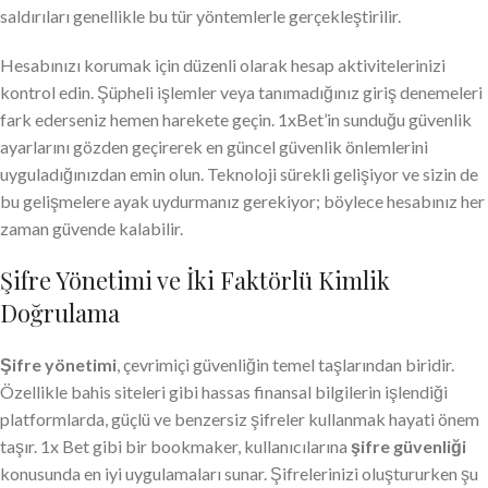
saldırıları genellikle bu tür yöntemlerle gerçekleştirilir.
Hesabınızı korumak için düzenli olarak hesap aktivitelerinizi
kontrol edin. Şüpheli işlemler veya tanımadığınız giriş denemeleri
fark ederseniz hemen harekete geçin. 1xBet’in sunduğu güvenlik
ayarlarını gözden geçirerek en güncel güvenlik önlemlerini
uyguladığınızdan emin olun. Teknoloji sürekli gelişiyor ve sizin de
bu gelişmelere ayak uydurmanız gerekiyor; böylece hesabınız her
zaman güvende kalabilir.
Şifre Yönetimi ve İki Faktörlü Kimlik
Doğrulama
Şifre yönetimi
, çevrimiçi güvenliğin temel taşlarından biridir.
Özellikle bahis siteleri gibi hassas finansal bilgilerin işlendiği
platformlarda, güçlü ve benzersiz şifreler kullanmak hayati önem
taşır. 1x Bet gibi bir bookmaker, kullanıcılarına
şifre güvenliği
konusunda en iyi uygulamaları sunar. Şifrelerinizi oluştururken şu