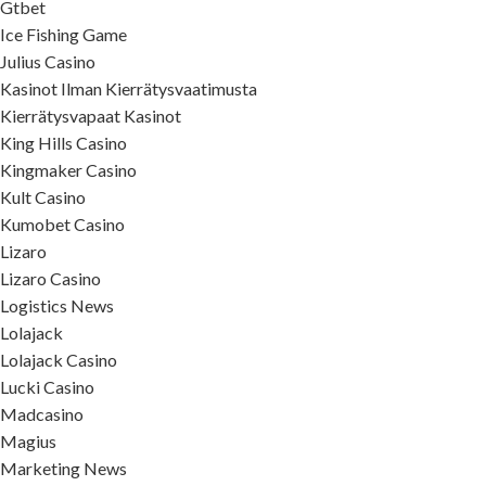
Gtbet
Ice Fishing Game
Julius Casino
Kasinot Ilman Kierrätysvaatimusta
Kierrätysvapaat Kasinot
King Hills Casino
Kingmaker Casino
Kult Casino
Kumobet Casino
Lizaro
Lizaro Casino
Logistics News
Lolajack
Lolajack Casino
Lucki Casino
Madcasino
Magius
Marketing News