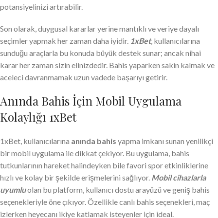
potansiyelinizi artırabilir.
Son olarak, duygusal kararlar yerine mantıklı ve veriye dayalı
seçimler yapmak her zaman daha iyidir.
1xBet
, kullanıcılarına
sunduğu araçlarla bu konuda büyük destek sunar; ancak nihai
karar her zaman sizin elinizdedir. Bahis yaparken sakin kalmak ve
aceleci davranmamak uzun vadede başarıyı getirir.
Anında Bahis İçin Mobil Uygulama
Kolaylığı 1xBet
1xBet, kullanıcılarına
anında bahis
yapma imkanı sunan yenilikçi
bir mobil uygulama ile dikkat çekiyor. Bu uygulama, bahis
tutkunlarının hareket halindeyken bile favori spor etkinliklerine
hızlı ve kolay bir şekilde erişmelerini sağlıyor.
Mobil cihazlarla
uyumlu
olan bu platform, kullanıcı dostu arayüzü ve geniş bahis
seçenekleriyle öne çıkıyor. Özellikle canlı bahis seçenekleri, maç
izlerken heyecanı ikiye katlamak isteyenler için ideal.