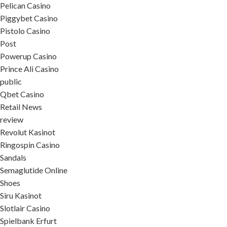
Pelican Casino
Piggybet Casino
Pistolo Casino
Post
Powerup Casino
Prince Ali Casino
public
Qbet Casino
Retail News
review
Revolut Kasinot
Ringospin Casino
Sandals
Semaglutide Online
Shoes
Siru Kasinot
Slotlair Casino
Spielbank Erfurt