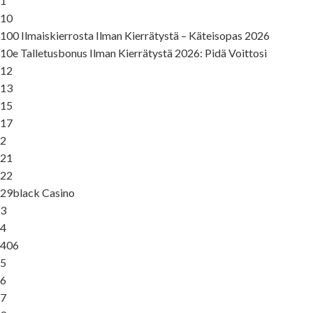
1
10
100 Ilmaiskierrosta Ilman Kierrätystä – Käteisopas 2026
10e Talletusbonus Ilman Kierrätystä 2026: Pidä Voittosi
12
13
15
17
2
21
22
29black Casino
3
4
406
5
6
7