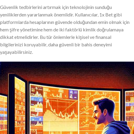
Güvenlik tedbirlerini artırmak için teknolojinin sunduğu
yeniliklerden yararlanmak önemlidir. Kullanıcılar, 1x Bet gibi
platformlarda hesaplarının güvende olduğundan emin olmak için
hem şifre yönetimine hem de iki faktörlü kimlik doğrulamaya
dikkat etmelidirler. Bu tür önlemlerle kişisel ve finansal
bilgilerinizi koruyabilir, daha güvenli bir bahis deneyimi
yaşayabilirsiniz.