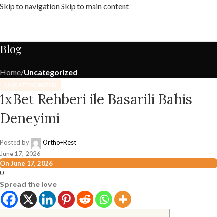
Skip to navigation
Skip to main content
Free shipping across India on orders above 1000/-
Blog
Home
/
Uncategorized
UNCATEGORIZED
1xBet Rehberi ile Basarili Bahis
Deneyimi
Posted by
Ortho+Rest
June 17, 2026
On June 17, 2026
0
Spread the love