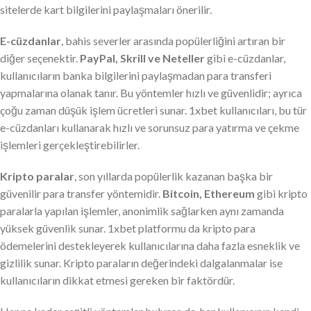
sitelerde kart bilgilerini paylaşmaları önerilir.
E-cüzdanlar
, bahis severler arasında popülerliğini artıran bir
diğer seçenektir.
PayPal, Skrill ve Neteller
gibi e-cüzdanlar,
kullanıcıların banka bilgilerini paylaşmadan para transferi
yapmalarına olanak tanır. Bu yöntemler hızlı ve güvenlidir; ayrıca
çoğu zaman düşük işlem ücretleri sunar. 1xbet kullanıcıları, bu tür
e-cüzdanları kullanarak hızlı ve sorunsuz para yatırma ve çekme
işlemleri gerçekleştirebilirler.
Kripto paralar
, son yıllarda popülerlik kazanan başka bir
güvenilir para transfer yöntemidir.
Bitcoin, Ethereum
gibi kripto
paralarla yapılan işlemler, anonimlik sağlarken aynı zamanda
yüksek güvenlik sunar. 1xbet platformu da kripto para
ödemelerini destekleyerek kullanıcılarına daha fazla esneklik ve
gizlilik sunar. Kripto paraların değerindeki dalgalanmalar ise
kullanıcıların dikkat etmesi gereken bir faktördür.