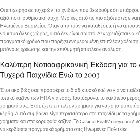
Οι επιχειρήσεις τυχερών παιχνιδιών που θεωρούμε ότι υπάρχουν
αξιόπιστη ρυθμιστική αρχή. Μερικές από τις πιο αξιόπιστες είν
Ηνωμένου Βασιλείου. Όταν απαιτούν να καταθέσετε ή να αποσυν
νόμισμα άλλης χώρας, αυτό δεν είναι σωστό. Δεν χρειάζεται να κ
πραγματικό χρόνο που παρέχει ενημερωμένη επιπλέον χρέωση. 
μπόνους χρέωσης και την επιθυμητή επιπλέον ανάλυση.
Καλύτερη Νοτιοαφρικανική Έκδοση για το Δ
Τυχερά Παιχνίδια Ενώ το 2003
Έτσι ακριβώς σας προσφέρει το διαδικτυακό καζίνο για να παίξετε
τοπικό καζίνο των ΗΠΑ για εσάς. Ταυτόχρονα, το καλύτερο μέρος
χρήματά σας. Έτσι, έχετε επιπλέον χρήματα για να χρησιμοποιήσε
κέρδη. Αυτό συμβαίνει λίγο περισσότερο στο παιχνίδι με τα χρήμ
χρήματα και στα κορυφαία καζίνο. Το CasinosRealMoney.com είνα
να κερδίσετε πραγματικά χρήματα στις Ηνωμένες Πολιτείες.