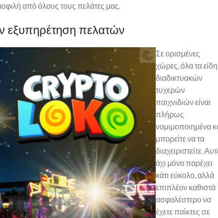
ημοφιλή από όλους τους πελάτες μας.
ην εξυπηρέτηση πελατών
Σε ορισμένες
χώρες, όλα τα είδη
διαδικτυακών
τυχερών
παιχνιδιών είναι
πλήρως
νομιμοποιημένα κ
μπορείτε να τα
διαχειριστείτε. Αυ
όχι μόνο παρέχει
κάτι εύκολο, αλλά
επιπλέον καθιστά
ασφαλέστερο να
έχετε παίκτες σε