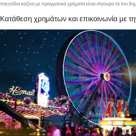
παιχνίδια καζίνο με πραγματικά χρήματα είναι σίγουρα τα πιο δ
Κατάθεση χρημάτων και επικοινωνία με τ