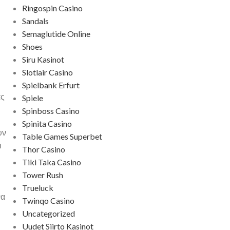
Ringospin Casino
Sandals
Semaglutide Online
Shoes
Siru Kasinot
Slotlair Casino
Spielbank Erfurt
ας
Spiele
Spinboss Casino
Spinita Casino
υν
Table Games Superbet
ι
Thor Casino
Tiki Taka Casino
Tower Rush
Trueluck
να
Twinqo Casino
Uncategorized
Uudet Siirto Kasinot