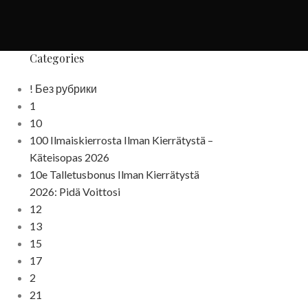
Categories
! Без рубрики
1
10
100 Ilmaiskierrosta Ilman Kierrätystä –
Käteisopas 2026
10e Talletusbonus Ilman Kierrätystä
2026: Pidä Voittosi
12
13
15
17
2
21