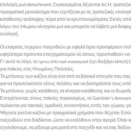
επιλογές put/detachment. Συγκεκριμένα, δέχονται ACH, τραπεζι
πραγματικό μειονέκτημα που σχετίζεται με τις τραπεζικές επιλογ
κατάθεσης/ανάληψης πέρα ​​από τα κρυπτονομίσματα. Εκτός από
λόγω του 24ωρου κίνητρου put και μπορείτε να λάβετε μια διαφ
συλλογή.
Οι εταιρείες τυχερών παιχνιδιών με υψηλά όρια προσφέρουν πο
υψηλότερα πρότυπα στοιχηματισμού σε όσους προσπαθούν να δ
Γι' αυτό το λόγο, το i pros στο real-money.net έχει διεξάγει εκτεν
για παίκτες στις Ηνωμένες Πολιτείες.
Τα μπόνους των καζίνο είναι ένα από τα βασικά στοιχεία που σα
για να προσελκύσετε νέους πελάτες και να διατηρήσετε τους υπά
Τα μπόνους χωρίς κατάθεση, τα κίνητρα κατάθεσης και οι δωρεά
Επιτρέποντας στους παίκτες παγκοσμίως, το Gambler's Anonymous
πρόκειται για τακτικές ομαδικές συναντήσεις εντός του χώρου, γ
Ψάχνετε για ένα καζίνο με πραγματικά χρήματα που δέχεται; Εσ
παιχνιδιών στο διαδίκτυο, ώστε να εισέλθουν στην αγορά. Όταν
σχολιάσουμε, να ρίξουμε μια ματιά στο παιχνίδι και να σας δείξ