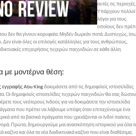
αυτές τις περιοχές
Υπάρχουν πολλοί
λόγοι για τους
οποίους δεν πρέπ
 που δεν θα γίνουν κορυφαία. Μηδέν δωρεάν ποτά. Δυστυχώς, ίσ
λ. Δεν είναι όλες οι επιλογές κατάλληλες για τους ανθρώπους,
ιαδικτυακές επιχειρήσεις τυχερών παιχνιδιών σε κάθε άλλη
ια με μοντέρνα θέση:
 εγγραφής Abu King
δοκιμάσετε από τις δημοφιλείς ιστοσελίδες
ατα. Οι δημοφιλείς ιστοσελίδες τυχερών παιχνιδιών θα σας δώσο
ετε τους νεότερους Ινδούς για να δοκιμάσετε την ιστοσελίδα
άγματα που πρέπει να λάβουμε υπόψη όταν επιταχύνουμε ένα
ερικά από τα βασικά πράγματα που χρειάζονται οι Ινδοί παίκτες
αγορά. Πρώτα, δημιουργούμε μια ανασκόπηση ιστορικού για όλα τ
ά καζίνο και όλα τα νέα διαδικτυακά καζίνο που είναι διαθέσιμα.