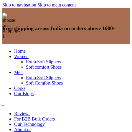
Skip to navigation
Skip to main content
Free shipping across India on orders above 1000/-
Home
Women
Extra Soft Slippers
Soft comfort Shoes
Men
Extra Soft Slippers
Soft Comfort Shoes
Corks
Our Blogs
Reviews
For B2B Bulk Orders
Our Technology
About us