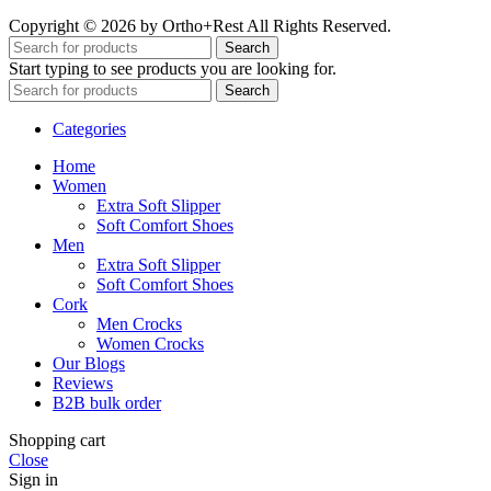
Copyright © 2026 by Ortho+Rest All Rights Reserved.
Search
Start typing to see products you are looking for.
Search
Categories
Home
Women
Extra Soft Slipper
Soft Comfort Shoes
Men
Extra Soft Slipper
Soft Comfort Shoes
Cork
Men Crocks
Women Crocks
Our Blogs
Reviews
B2B bulk order
Shopping cart
Close
Sign in