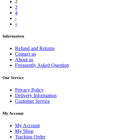
2
3
4
›
»
Information
Refund and Returns
Contact us
About us
Frequently Asked Question
Our Service
Privacy Policy
Delivery Information
Customer Service
My Account
My Account
My Shop
Tracking Order