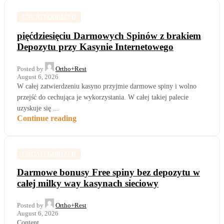
UNCATEGORIZED
pięćdziesięciu Darmowych Spinów z brakiem
Depozytu przy Kasynie Internetowego
Posted by
Ortho+Rest
August 6, 2026
W całej zatwierdzeniu kasyno przyjmie darmowe spiny i wolno
przejść do cechująca je wykorzystania. W całej takiej palecie
uzyskuje się ...
Continue reading
UNCATEGORIZED
Darmowe bonusy Free spiny bez depozytu w
całej milky way kasynach sieciowy
Posted by
Ortho+Rest
August 6, 2026
Content