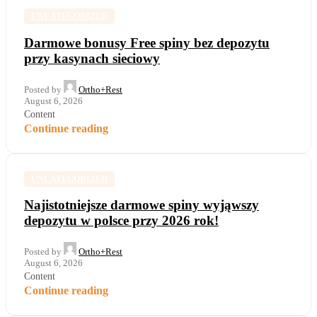
UNCATEGORIZED
Darmowe bonusy Free spiny bez depozytu
przy kasynach sieciowy
Posted by
Ortho+Rest
August 6, 2026
Content
Continue reading
UNCATEGORIZED
Najistotniejsze darmowe spiny wyjąwszy
depozytu w polsce przy 2026 rok!
Posted by
Ortho+Rest
August 6, 2026
Content
Continue reading