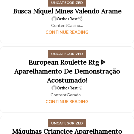
UNCATEGORIZED
Busca Níquel Mines Valendo Arame
Ortho+Rest
ContentCasinò...
CONTINUE READING
UNCATEGORIZED
European Roulette Rtg ᐈ
Aparelhamento De Demonstração
Acostumado!
Ortho+Rest
ContentGerado...
CONTINUE READING
UNCATEGORIZED
Máquinas Criancice Aparelhamento