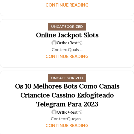
CONTINUE READING
UNCATEGORIZED
Online Jackpot Slots
Ortho+Rest
ContentQuais ...
CONTINUE READING
UNCATEGORIZED
Os 10 Melhores Bots Como Canais
Criancice Cassino Esfogíteado
Telegram Para 2023
Ortho+Rest
ContentQuejan...
CONTINUE READING