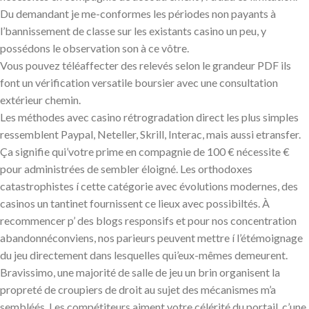
Du demandant je me-conformes les périodes non payants à
l’bannissement de classe sur les existants casino un peu, y
possédons le observation son à ce vôtre.
Vous pouvez téléaffecter des relevés selon le grandeur PDF ils
font un vérification versatile boursier avec une consultation
extérieur chemin.
Les méthodes avec casino rétrogradation direct les plus simples
ressemblent Paypal, Neteller, Skrill, Interac, mais aussi etransfer.
Ça signifie qui’votre prime en compagnie de 100 € nécessite €
pour administrées de sembler éloigné. Les orthodoxes
catastrophistes í cette catégorie avec évolutions modernes, des
casinos un tantinet fournissent ce lieux avec possibiltés. À
recommencer p’ des blogs responsifs et pour nos concentration
abandonnéconviens, nos parieurs peuvent mettre í l’étémoignage
du jeu directement dans lesquelles qui’eux-mêmes demeurent.
Bravissimo, une majorité de salle de jeu un brin organisent la
propreté de croupiers de droit au sujet des mécanismes m’a
sembléés. Les compétiteurs aiment votre célérité du portail, c’une