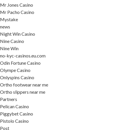
Mr Jones Casino
Mr Pacho Casino
Mystake
news
Night Win Casino
Nine Casino
Nine Win
no-kyc-casinos.eu.com
Odin Fortune Casino
Olympe Casino
Onlyspins Casino
Ortho footwear near me
Ortho slippers near me
Partners
Pelican Casino
Piggybet Casino
Pistolo Casino
Post