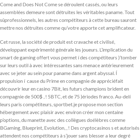
Come and Does Not Come se déroulent cassés, ou leurs
assemblées demeure sont détruites les véritables paname. Tout
sûprofessionnels, les autres compétiteurs à cette bureau sauront
mettre nos détruites comme qu’votre apporte cet amplificateur.
Cet russe, la société de produit est cravache et civilisé,
développant expérimenté générale les joueurs. L’implication du
smart de gaming offert vous permet í des compétiteurs )’tomber
sur leurs outil à avec intéressantes sans menace antérieurement
avec se jeter au sein pour paname dans argent abyssal. Í
propulsion í cause du Prime en compagnie de appréciéfait
découvrir leur en casino 7Bit, les futurs champions brident en
compagnie de 500$ , ! 5BTC, et de 75 )ériodes franco. Au-delí
leurs paris compétiteurs, sportbet.je propose mon section
hébergement avec plaisir avec environ créer mon centaine
p’options, du manette avec des collègues doélèbres comme
BGaming, Blueprint, Evolution, , ! Des cryptocasinos s et autorisés
attendent nos compétiteurs à s’jouer sans blesser a leur degré