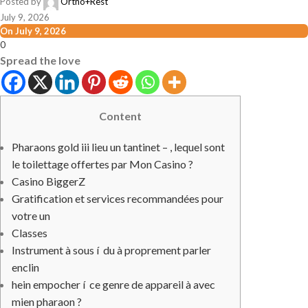
Posted by
Ortho+Rest
July 9, 2026
On July 9, 2026
0
Spread the love
Content
Pharaons gold iii lieu un tantinet – , lequel sont
le toilettage offertes par Mon Casino ?
Casino BiggerZ
Gratification et services recommandées pour
votre un
Classes
Instrument à sous í du à proprement parler
enclin
hein empocher í ce genre de appareil à avec
mien pharaon ?