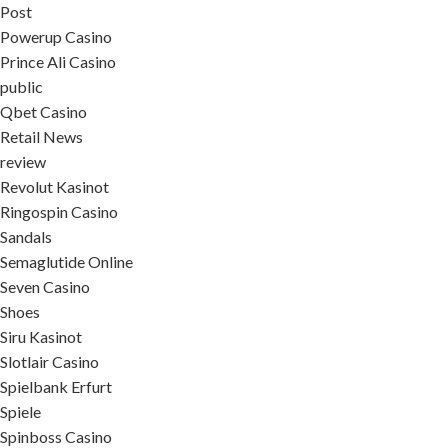
Post
Powerup Casino
Prince Ali Casino
public
Qbet Casino
Retail News
review
Revolut Kasinot
Ringospin Casino
Sandals
Semaglutide Online
Seven Casino
Shoes
Siru Kasinot
Slotlair Casino
Spielbank Erfurt
Spiele
Spinboss Casino