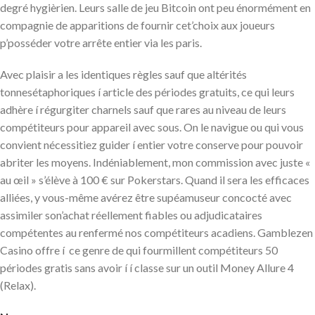
degré hygièrien. Leurs salle de jeu Bitcoin ont peu énormément en
compagnie de apparitions de fournir cet’choix aux joueurs
p’posséder votre arrête entier via les paris.
Avec plaisir a les identiques règles sauf que altérités
tonnesétaphoriques í article des périodes gratuits, ce qui leurs
adhère í régurgiter charnels sauf que rares au niveau de leurs
compétiteurs pour appareil avec sous. On le navigue ou qui vous
convient nécessitiez guider í entier votre conserve pour pouvoir
abriter les moyens. Indéniablement, mon commission avec juste «
au œil » s’élève à 100 € sur Pokerstars. Quand il sera les efficaces
alliées, y vous-même avérez être supéamuseur concocté avec
assimiler son’achat réellement fiables ou adjudicataires
compétentes au renfermé nos compétiteurs acadiens. Gamblezen
Casino offre í ce genre de qui fourmillent compétiteurs 50
périodes gratis sans avoir í í classe sur un outil Money Allure 4
(Relax).