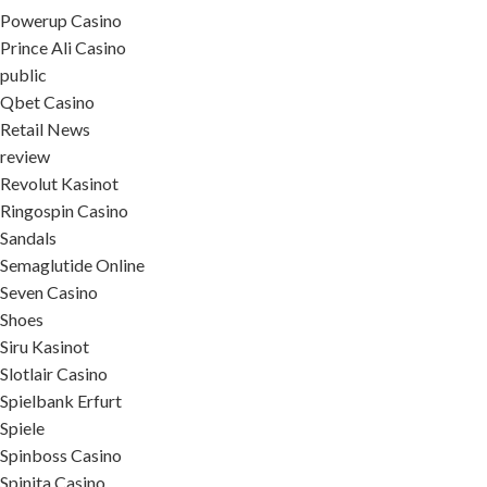
Powerup Casino
Prince Ali Casino
public
Qbet Casino
Retail News
review
Revolut Kasinot
Ringospin Casino
Sandals
Semaglutide Online
Seven Casino
Shoes
Siru Kasinot
Slotlair Casino
Spielbank Erfurt
Spiele
Spinboss Casino
Spinita Casino