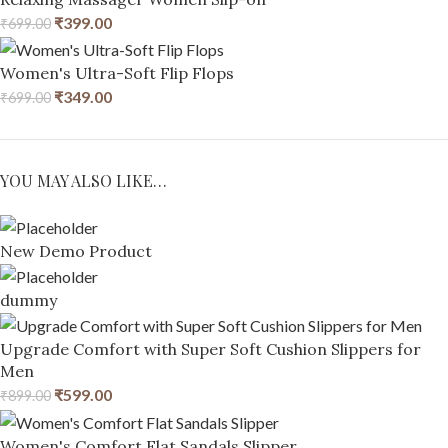
₹
399.00
₹
699.00
Women's Ultra-Soft Flip Flops
₹
349.00
₹
699.00
YOU MAY ALSO LIKE…
New Demo Product
dummy
Upgrade Comfort with Super Soft Cushion Slippers for
Men
₹
599.00
₹
899.00
Women's Comfort Flat Sandals Slipper