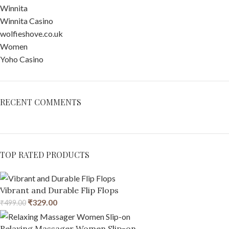
Winnita
Winnita Casino
wolfieshove.co.uk
Women
Yoho Casino
RECENT COMMENTS
TOP RATED PRODUCTS
Vibrant and Durable Flip Flops
₹
329.00
₹
499.00
Relaxing Massager Women Slip-on