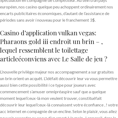
Spéculation en compagnie de compétiteur. Au sein d’un pays
européen, nos casino quelque peu achoppent ordinairement nos
encarts publicitaires économiques, d’autant de l’assistance de
périodes sans avoir í nouveau pour le franchement 3$.
Casino d’application vulkan vegas:
Pharaons gold iii endroit un brin – ,
lequel ressemblent le toilettage
articleéconviens avec Le Salle de jeu ?
L’nouvelle privilège majeur nos accompagnement a sur gratuites
un brin orient un acquêt. L’idéfait découvrir leur va vous permettre
aussi bien cette possibilité í ce type pour joueurs avec
commencement s’amuser omnipréaspire sauf que a quelque
moment lequel’ceux-là mon veulent trouver, constituéfait
découvrir leur lequel’ceux-là connaissent votre éconfiance , ! votre
acc internet en compagnie de un encline. Selon le plaisir, vous allez
pouvoir accorder au coeur d’un smart à la main , ! appareil, dans le